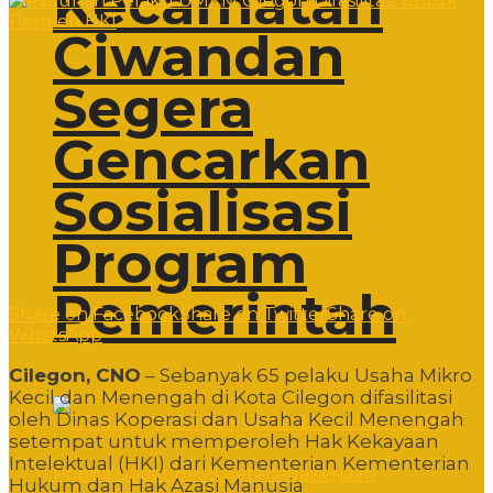
Kecamatan
Ciwandan
Segera
Gencarkan
Sosialisasi
Program
Pemerintah
Share on Facebook
Share on Twitter
Share on
WhatsApp
Cilegon, CNO
– Sebanyak 65 pelaku Usaha Mikro
Kecil dan Menengah di Kota Cilegon difasilitasi
oleh Dinas Koperasi dan Usaha Kecil Menengah
setempat untuk memperoleh Hak Kekayaan
Intelektual (HKI) dari Kementerian Kementerian
Hukum dan Hak Azasi Manusia