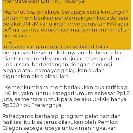
mendapatkan izin HKI,” katanya.
Menurut dia, pihaknya berupaya sebaik mungkin
Lingkungan
untuk memberikan pendampingan kepada para
pelaku UMKM yang ingin mengurus izin HKI agar
Sudut Kota
pengajuannya dapat diterima dan meminimalisir
penolakan.
Kesehatan
Indikator yang menjadi penyebab ditolak
pengajuan tersebut, katanya ada beberapa hal
diantaranya merk yang diajukan mengandung
unsur sara, bertentangan dengan ideologi
Negara atau nama yang diajukan sudah
digunakan oleh pihak lain.
“Kemenkumham memberlakukan dua tarif bagi
HKI ini, yakni untuk kategori umum sebesar Rp1,8
juta, sementara untuk para pelaku UMKM hanya
Rp500 ribu,” terangnya.
Rahadyanto berharap, program pelatihan dan
fasilitasi itu bisa terus dilakukan oleh Pemkot
Cilegon sebagai upaya untuk meningkatkan