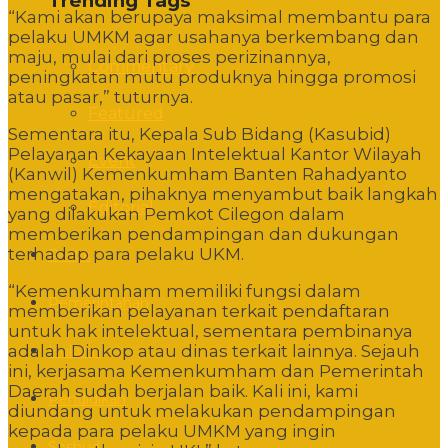
Trending Tags
“Kami akan berupaya maksimal membantu para
pelaku UMKM agar usahanya berkembang dan
maju, mulai dari proses perizinannya,
Commentary
peningkatan mutu produknya hingga promosi
atau pasar,” tuturnya.
Featured
Sementara itu, Kepala Sub Bidang (Kasubid)
Pelayanan Kekayaan Intelektual Kantor Wilayah
Event
(Kanwil) Kemenkumham Banten Rahadyanto
mengatakan, pihaknya menyambut baik langkah
Editorial
yang dilakukan Pemkot Cilegon dalam
memberikan pendampingan dan dukungan
terhadap para pelaku UKM.
Politik
“Kemenkumham memiliki fungsi dalam
Pemerintahan
memberikan pelayanan terkait pendaftaran
untuk hak intelektual, sementara pembinanya
adalah Dinkop atau dinas terkait lainnya. Sejauh
Hukum
ini, kerjasama Kemenkumham dan Pemerintah
Daerah sudah berjalan baik. Kali ini, kami
Pendidikan
diundang untuk melakukan pendampingan
kepada para pelaku UMKM yang ingin
Sosbud