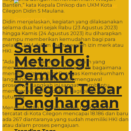
Banten,” kata Kepala Dinkop dan UKM Kota
Cilegon Didin S Maulana.
Didin menjelaskan, kegiatan yang dilaksanakan
selama dua hari sejak Rabu (23 Agustus 2023)
hingga Kamis (24 Agustus 2023) itu diharapkan
mampu memberikan kemudahan bagi para
Saat Hari
pelaku UKM dalam memperoleh izin merk atau
HKI.
Metrologi
“Ada petugas dari Kemenkumham yang
memberikan pelatihan dan arahan bagaimana
Pemkot
mengurus izin HKI ini. Petugas Kemenkumham
langsung memfasilitasi dan mengawal
Cilegon Tebar
prosesnya. Langkah ini sangat membantu
memberikan kemudahan bagi para UMKM,”
tuturnya.
Penghargaan
Menurut Didin, jumlah pelaku UMKM yang
tercatat di Kota Cilegon mencapai 18.186 dan baru
ada 267 diantaranya yang sudah memiliki HKI dan
atau dalam proses pengajuan.