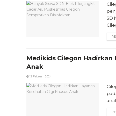
Cil
pen
SD 
Cile
RE
Medikids Cilegon Hadirkan
Anak
12 Februari 2024
Cil
pad
anak
RE