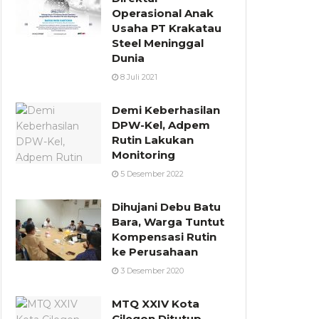
Operasional Anak
Usaha PT Krakatau
Steel Meninggal
Dunia
8 Juli 2021
Demi Keberhasilan
DPW-Kel, Adpem
Rutin Lakukan
Monitoring
5 Desember 2022
Dihujani Debu Batu
Bara, Warga Tuntut
Kompensasi Rutin
ke Perusahaan
3 Desember 2020
MTQ XXIV Kota
Cilegon Ditutup,