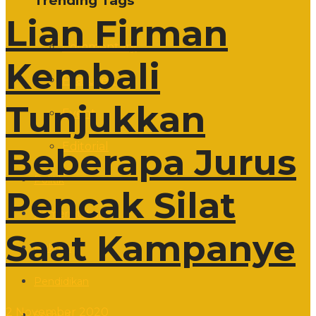
Trending Tags
Lian Firman
Commentary
Kembali
Featured
Tunjukkan
Event
Editorial
Beberapa Jurus
Politik
Pencak Silat
Pemerintahan
Saat Kampanye
Hukum
Pendidikan
2 November 2020
Sosbud