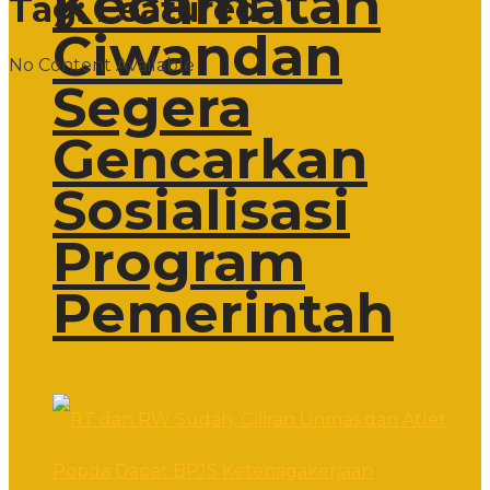
Kecamatan
Tag:
Featured
Ciwandan
No Content Available
Segera
Gencarkan
Sosialisasi
Program
Pemerintah