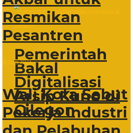
Resmikan
Pesantren
Pemerintah
Bakal
14 Juni 2023
Digitalisasi
Wali Kota Sebut
Arsip Kuno di
Cilegon
Pekerja Industri
dan Pelabuhan