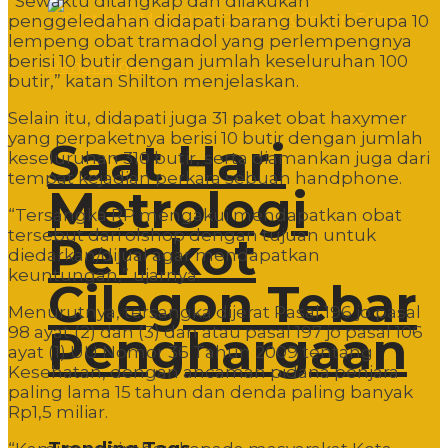
“Sewaktu ditangkap dan dilakukan
penggeledahan didapati barang bukti berupa 10
lempeng obat tramadol yang perlempengnya
berisi 10 butir dengan jumlah keseluruhan 100
butir,” katan Shilton menjelaskan.
Selain itu, didapati juga 31 paket obat haxymer
yang perpaketnya berisi 10 butir dengan jumlah
Saat Hari
keseluruhan 310 butir, serta diamankan juga dari
tempat kejadian perkara sebuah handphone.
Metrologi
“Tersangka RP mengakui mendapatkan obat
tersebut dari olshop dengan tujuan untuk
Pemkot
diedarkan/dijual agar mendapatkan
keuntungan,” ujarnya.
Cilegon Tebar
Menurutnya, tersangka dijerat Pasal 196 jo pasal
Penghargaan
98 ayat (2) dan (3) dan atau pasal 197 jo pasal 106
ayat (1) UU Nomor 36 Tahun 2009 tentang
Kesehatan, dengan ancaman pidana penjara
paling lama 15 tahun dan denda paling banyak
Rp1,5 miliar.