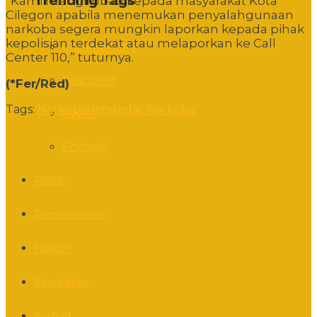
Trending Tags
“Kami mengimbau kepada masyarakat Kota
Cilegon apabila menemukan penyalahgunaan
narkoba segera mungkin laporkan kepada pihak
kepolisian terdekat atau melaporkan ke Call
Commentary
Center 110,” tuturnya.
Featured
(*Fer/Red)
Tags:
Narkoba
Pengedar Narkoba
Event
Editorial
Politik
Pemerintahan
Hukum
Pendidikan
Sosbud