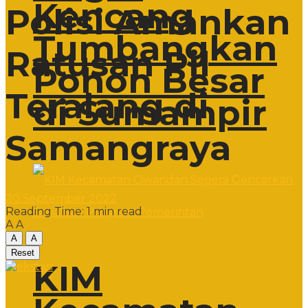
Kencang
Polisi Amankan
Tumbangkan
Ratusan Pil
Pohon Besar
Teralang di
di Sumampir
Samangraya
20 September 2022
Reading Time: 1 min read
A
A
A
A
Reset
KIM