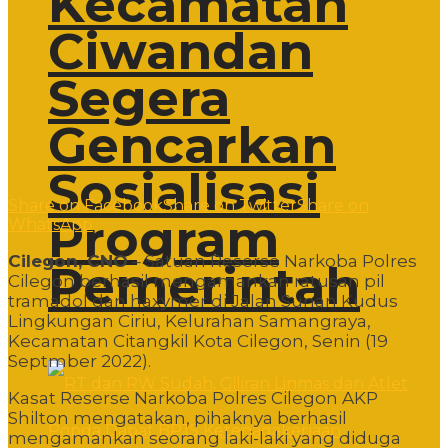
Kecamatan
Ciwandan
Segera
Gencarkan
Sosialisasi
Share on Facebook
Share on Twitter
Share on
Program
WhatsApp
Cilegon, CNO
– Satuan Reserse Narkoba Polres
Pemerintah
Cilegon berhasil mengamankan ratusan pil
tramadol dan haxymer di Jalan Sunan Kudus
Lingkungan Ciriu, Kelurahan Samangraya,
Kecamatan Citangkil Kota Cilegon, Senin (19
Septmber 2022).
Kasat Reserse Narkoba Polres Cilegon AKP
Shilton mengatakan, pihaknya berhasil
mengamankan seorang laki-laki yang diduga