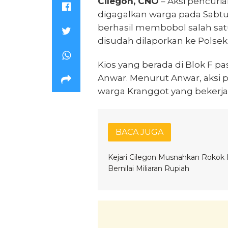
Cilegon, CNO
– Aksi pencuria
digagalkan warga pada Sabtu 
berhasil membobol salah satu 
disudah dilaporkan ke Polsek
Kios yang berada di Blok F pas
Anwar. Menurut Anwar, aksi p
warga Kranggot yang bekerja d
BACA JUGA
Kejari Cilegon Musnahkan Rokok I
Bernilai Miliaran Rupiah