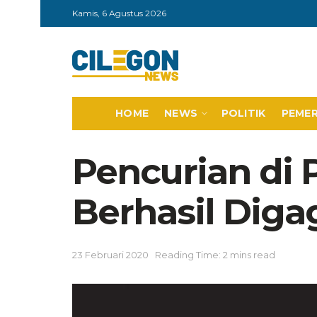
Kamis, 6 Agustus 2026
HOME
NEWS
POLITIK
PEME
Pencurian di 
Berhasil Dig
23 Februari 2020
Reading Time: 2 mins read