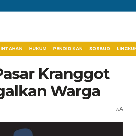
RINTAHAN
HUKUM
PENDIDIKAN
SOSBUD
LINGKU
Pasar Kranggot
agalkan Warga
A
A