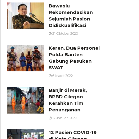
Bawaslu
Rekomendasikan
Sejumlah Paslon
Didiskualifikasi
21 Oktober 2020
Keren, Dua Personel
Polda Banten
Gabung Pasukan
SWAT
6 Maret 2022
Banjir di Merak,
BPBD Cilegon
Kerahkan Tim
Penanganan
17 Januari 2023
12 Pasien COVID-19
di Kota Cilegon