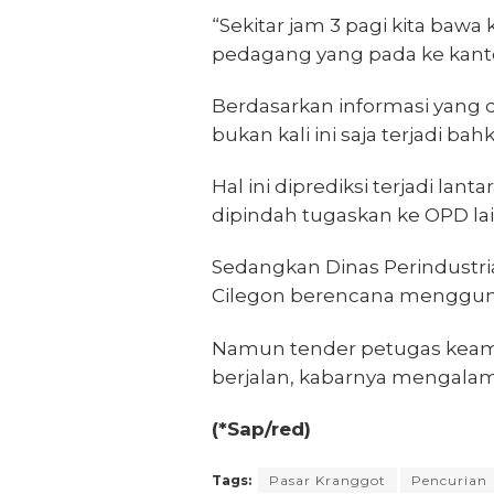
“Sekitar jam 3 pagi kita baw
pedagang yang pada ke kantor
Berdasarkan informasi yang d
bukan kali ini saja terjadi b
Hal ini diprediksi terjadi la
dipindah tugaskan ke OPD lai
Sedangkan Dinas Perindustri
Cilegon berencana menggunak
Namun tender petugas keama
berjalan, kabarnya mengalami
(*Sap/red)
Tags:
Pasar Kranggot
Pencurian