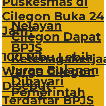
Puskesmas di
Cilegon Buka 24
Nelayan
Jam?
Cilegon Dapat
BPJS
100 Ribu Lebih
Ketenagakerja
Iuran Bulanan
Warga Cilegon
Dibayari
Disebut
Pemerintah
Terdaftar BPJS