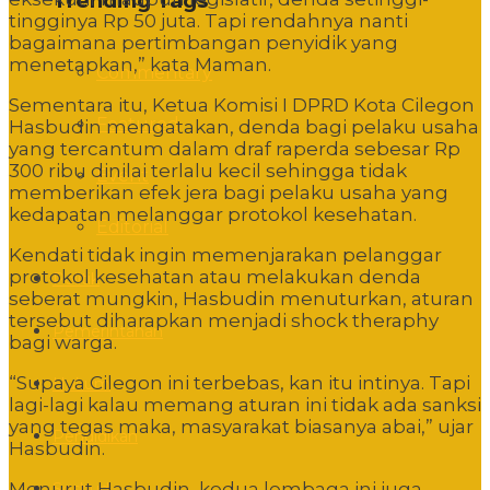
Trending Tags
tingginya Rp 50 juta. Tapi rendahnya nanti
bagaimana pertimbangan penyidik yang
menetapkan,” kata Maman.
Commentary
Sementara itu, Ketua Komisi I DPRD Kota Cilegon
Featured
Hasbudin mengatakan, denda bagi pelaku usaha
yang tercantum dalam draf raperda sebesar Rp
300 ribu dinilai terlalu kecil sehingga tidak
Event
memberikan efek jera bagi pelaku usaha yang
kedapatan melanggar protokol kesehatan.
Editorial
Kendati tidak ingin memenjarakan pelanggar
protokol kesehatan atau melakukan denda
Politik
seberat mungkin, Hasbudin menuturkan, aturan
tersebut diharapkan menjadi shock theraphy
Pemerintahan
bagi warga.
“Supaya Cilegon ini terbebas, kan itu intinya. Tapi
Hukum
lagi-lagi kalau memang aturan ini tidak ada sanksi
yang tegas maka, masyarakat biasanya abai,” ujar
Pendidikan
Hasbudin.
Menurut Hasbudin, kedua lembaga ini juga
Sosbud