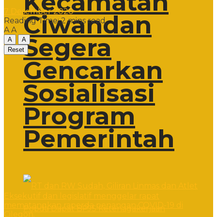
Kecamatan
7 Desember 2020
Ciwandan
Reading Time: 2 mins read
A
A
Segera
A
A
Reset
Gencarkan
Sosialisasi
Program
Pemerintah
Eksekutif dan legislatif menggelar rapat
mematangkan raperda penangan COVID-19 di
Cilegon.