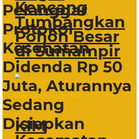
Kencang
Pelanggar
Tumbangkan
Protokol
Pohon Besar
Kesehatan
di Sumampir
Didenda Rp 50
Juta, Aturannya
Sedang
Disiapkan
KIM