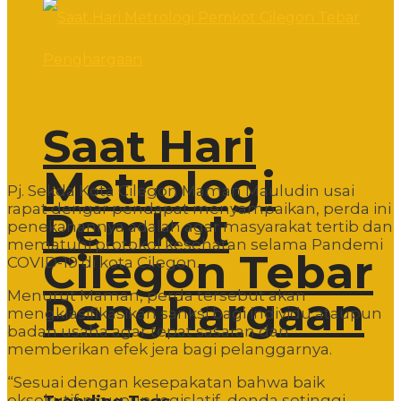
Saat Hari
Metrologi
Pj. Sekda Kota Cilegon Maman Mauludin usai
rapat dengar pendapat menyampaikan, perda ini
Pemkot
penekanannya adalah agar masyarakat tertib dan
mematuhi protokol kesehatan selama Pandemi
Cilegon Tebar
COVID-19 di kota Cilegon.
Menurut Maman, perda tersebut akan
Penghargaan
mengklasifikasikan sanksi bagi individu ataupun
badan usaha agar tepat sasaran dan
memberikan efek jera bagi pelanggarnya.
“Sesuai dengan kesepakatan bahwa baik
eksekutif maupun legislatif, denda setinggi-