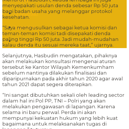
menyepakati usulan denda sebesar Rp 50 juta
bagi badan usaha yang melanggar protokol
Lingkungan
kesehatan.
Sudut Kota
“Saya mengusulkan sebagai ketua komisi dan
teman-teman komisi tadi disepakati denda
paling tinggi Rp 50 juta. Jadi mudah-mudahan
Kesehatan
kalau denda itu sesuai mereka taat,” ujarnya.
Selanjutnya, Hasbudin mengatakan, pihaknya
akan melakukan konsultasi mengenai aturan
tersebut ke Kantor Wilayah Kemenkumham
sebelum nantinya dilakukan finalisasi dan
diparipurnakan pada akhir tahun 2020 agar awal
tahun 2021 dapat segera diterapkan.
“Ini sangat dibutuhkan sekali oleh leading sector
dalam hal ini Pol PP, TNI – Polri yang akan
melakukan pengawasan di lapangan. Karena
selama ini baru perwal. Perda ini akan
mempunyai kekuatan hukum yang lebih kuat
bagaimana untuk melaksanakan tugas di