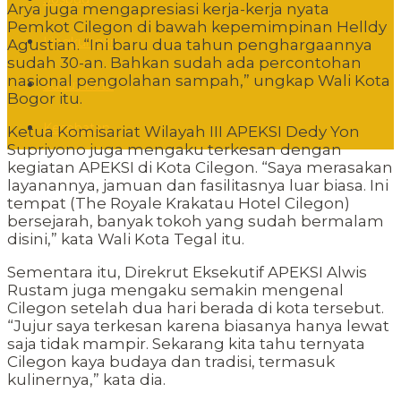
Arya juga mengapresiasi kerja-kerja nyata
Pemkot Cilegon di bawah kepemimpinan Helldy
Lingkungan
Agustian. “Ini baru dua tahun penghargaannya
sudah 30-an. Bahkan sudah ada percontohan
nasional pengolahan sampah,” ungkap Wali Kota
Sudut Kota
Bogor itu.
Kesehatan
Ketua Komisariat Wilayah III APEKSI Dedy Yon
Supriyono juga mengaku terkesan dengan
kegiatan APEKSI di Kota Cilegon. “Saya merasakan
layanannya, jamuan dan fasilitasnya luar biasa. Ini
tempat (The Royale Krakatau Hotel Cilegon)
bersejarah, banyak tokoh yang sudah bermalam
disini,” kata Wali Kota Tegal itu.
Sementara itu, Direkrut Eksekutif APEKSI Alwis
Rustam juga mengaku semakin mengenal
Cilegon setelah dua hari berada di kota tersebut.
“Jujur saya terkesan karena biasanya hanya lewat
saja tidak mampir. Sekarang kita tahu ternyata
Cilegon kaya budaya dan tradisi, termasuk
kulinernya,” kata dia.