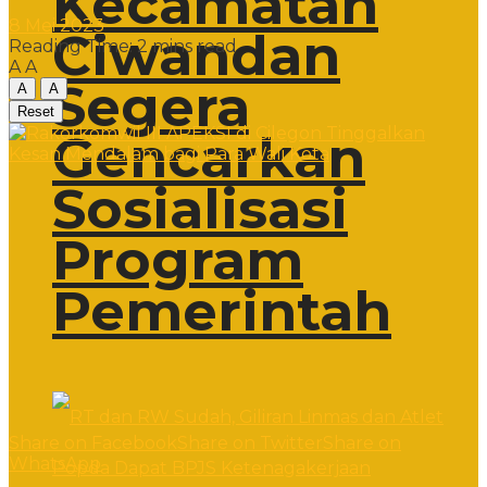
Kecamatan
8 Mei 2023
Ciwandan
Reading Time: 2 mins read
A
A
Segera
A
A
Reset
Gencarkan
Sosialisasi
Program
Pemerintah
Share on Facebook
Share on Twitter
Share on
WhatsApp