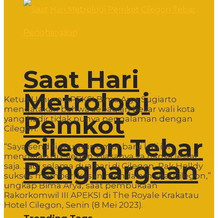
Saat Hari
Metrologi
Ketua Umum APEKSI Bima Arya Sugiarto
mengatakan bahwa sebagian besar wali kota
Pemkot
yang hadir tidak punya pengalaman dengan
Cilegon.
Cilegon Tebar
“Saya sendiri seumur-umur baru kali ini
menginap di Cilegon. Biasanya ya hanya lewat
Penghargaan
saja. Jadi selama dua hari di Cilegon, Pak Helldy
sukses memberi kesan mendalam soal Cilegon,”
ungkap Bima Arya, saat pembukaan
Rakorkomwil III APEKSI di The Royale Krakatau
Hotel Cilegon, Senin (8 Mei 2023).