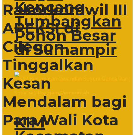
Kencang
Rakorkomwil III
Tumbangkan
APEKSI di
Pohon Besar
Cilegon
di Sumampir
Tinggalkan
Kesan
Mendalam bagi
Para Wali Kota
KIM