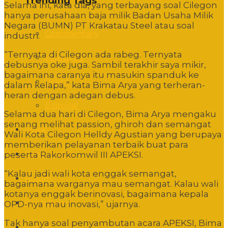
Trending Tags
Selama ini, kata dia, yang terbayang soal Cilegon
hanya perusahaan baja milik Badan Usaha Milik
Negara (BUMN) PT Krakatau Steel atau soal
Commentary
industri.
“Ternyata di Cilegon ada rabeg. Ternyata
Featured
debusnya oke juga. Sambil terakhir saya mikir,
bagaimana caranya itu masukin spanduk ke
Event
dalam kelapa,” kata Bima Arya yang terheran-
heran dengan adegan debus.
Editorial
Selama dua hari di Cilegon, Bima Arya mengaku
senang melihat passion, ghiroh dan semangat
Politik
Wali Kota Cilegon Helldy Agustian yang berupaya
memberikan pelayanan terbaik buat para
Pemerintahan
peserta Rakorkomwil III APEKSI.
“Kalau jadi wali kota enggak semangat,
Hukum
bagaimana warganya mau semangat. Kalau wali
kotanya enggak berinovasi, bagaimana kepala
Pendidikan
OPD-nya mau inovasi,” ujarnya.
Tak hanya soal penyambutan acara APEKSI, Bima
Sosbud