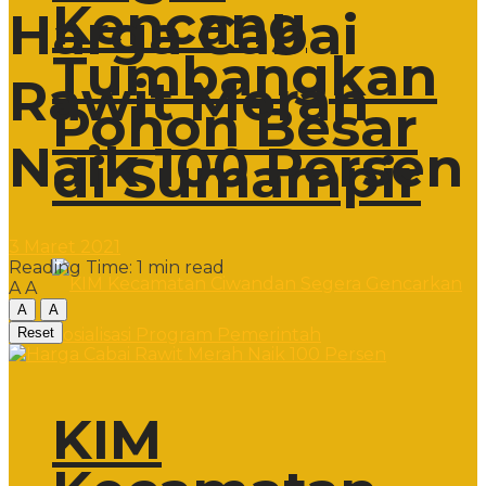
Kencang
Harga Cabai
Tumbangkan
Rawit Merah
Pohon Besar
Naik 100 Persen
di Sumampir
3 Maret 2021
Reading Time: 1 min read
A
A
A
A
Reset
KIM