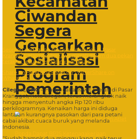
Kecamatan
Ciwandan
Segera
Gencarkan
Seorang pedagang melayani pembeli di Pasar
Sosialisasi
Kranggot. Harga cabai rawit merah dalam dua pekan
terakhir terus mengalami kenaikan.
Program
Share on Facebook
Share on Twitter
Share on
WhatsApp
Pemerintah
Cilegon, CNO
– Harga cabai rawit merah di Pasar
Kranggot, Kota Cilegon, terus merangkak naik
hingga menyentuh angka Rp 120 ribu
perkilogramnya. Kenaikan harga ini diduga
lantaran kurangnya pasokan dari para petani
cabai akibat cuaca buruk yang melanda
Indonesia.
“Sudah hampir dua minggu kang, naik terus.