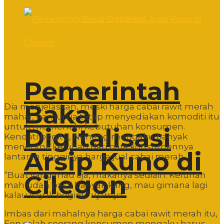
Pemerintah
Bakal
Dia menjelaskan, meski harga cabai rawit merah
mahal, namun ia tetap menyediakan komoditi itu
untuk memenuhi kebutuhan konsumen.
Digitalisasi
Kendati begitu, Neneng mengaku banyak
menerima keluhan dari para konsumennya
Arsip Kuno di
lantaran tingginya harga jual cabai merah.
“Buat yang mau aja, makanya sediain. Keluhan
Cilegon
mah udah pasti banyak kang, mau gimana lagi
kalau kayak begini,” ujarnya.
Imbas dari mahalnya harga cabai rawit merah itu,
Een salah seorang konsumen mengaku harus