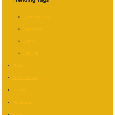
Trending Tags
Commentary
Featured
Event
Editorial
Politik
Pemerintahan
Hukum
Pendidikan
Sosbud