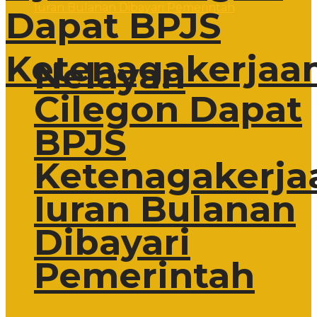
Dapat BPJS
Ketenagakerjaa
Nelayan
Cilegon Dapat
BPJS
Ketenagakerja
Iuran Bulanan
Dibayari
Pemerintah