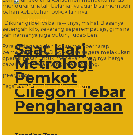
mengurangi jatah belanjanya agar bisa membeli
bahan kebutuhan pokok lainnya.
“Dikurangi beli cabai rawitnya, mahal. Biasanya
setengah kilo, sekarang seperempat aja, gimana
yah namanya juga butuh,” ucap Een.
Saat Hari
Para pedagang dan konsumen berharap
pemerintah Kota Cilegon bisa segera melakukan
Metrologi
operasi pasar untuk menekan tingginya harga
cabai rawit merah yang melambung.
Pemkot
(*Fer/Red)
Cilegon Tebar
Tags:
Cabai Rawit
Harga Kebutuhan
Penghargaan