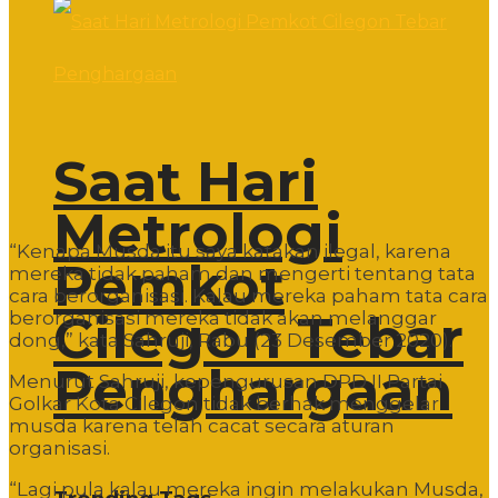
Saat Hari
Metrologi
“Kenapa Musda itu saya katakan ilegal, karena
Pemkot
mereka tidak paham dan mengerti tentang tata
cara berorganisasi. Kalau mereka paham tata cara
Cilegon Tebar
berorganisasi mereka tidak akan melanggar
dong,” kata Sahruji, Rabu (23 Desember 2020).
Penghargaan
Menurut Sahruji, kepengurusan DPD II Partai
Golkar Kota Cilegon tidak berhak menggelar
musda karena telah cacat secara aturan
organisasi.
“Lagi pula kalau mereka ingin melakukan Musda,