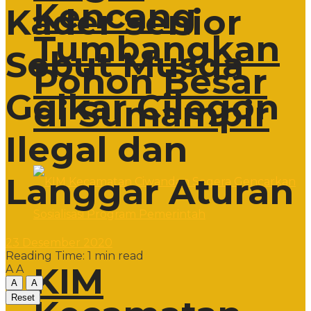
Kencang
Kader Senior
Tumbangkan
Sebut Musda
Pohon Besar
Golkar Cilegon
di Sumampir
Ilegal dan
Langgar Aturan
23 Desember 2020
Reading Time: 1 min read
KIM
A
A
A
A
Reset