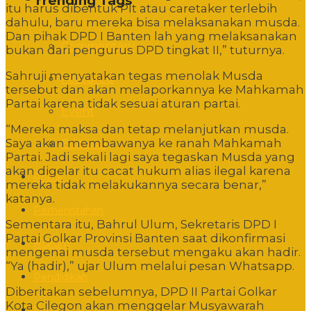
Trending Tags
itu harus dibentuk Plt atau caretaker terlebih
dahulu, baru mereka bisa melaksanakan musda.
Dan pihak DPD I Banten lah yang melaksanakan
Commentary
bukan dari pengurus DPD tingkat II,” tuturnya.
Sahruji menyatakan tegas menolak Musda
Featured
tersebut dan akan melaporkannya ke Mahkamah
Partai karena tidak sesuai aturan partai.
Event
“Mereka maksa dan tetap melanjutkan musda.
Saya akan membawanya ke ranah Mahkamah
Editorial
Partai. Jadi sekali lagi saya tegaskan Musda yang
akan digelar itu cacat hukum alias ilegal karena
Politik
mereka tidak melakukannya secara benar,”
katanya.
Pemerintahan
Sementara itu, Bahrul Ulum, Sekretaris DPD I
Partai Golkar Provinsi Banten saat dikonfirmasi
Hukum
mengenai musda tersebut mengaku akan hadir.
“Ya (hadir),” ujar Ulum melalui pesan Whatsapp.
Pendidikan
Diberitakan sebelumnya, DPD II Partai Golkar
Kota Cilegon akan menggelar Musyawarah
Sosbud