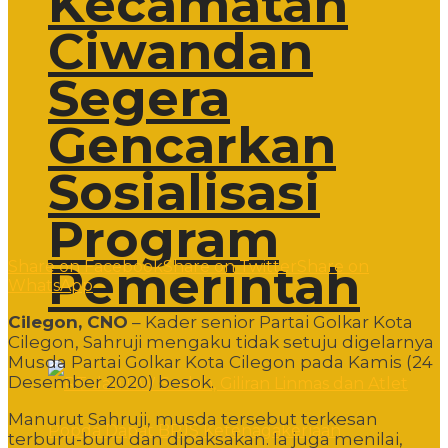
Kecamatan
Ciwandan
Segera
Gencarkan
Sosialisasi
Program
Pemerintah
Share on Facebook
Share on Twitter
Share on
WhatsApp
Cilegon, CNO
– Kader senior Partai Golkar Kota
Cilegon, Sahruji mengaku tidak setuju digelarnya
Musda Partai Golkar Kota Cilegon pada Kamis (24
Desember 2020) besok.
Manurut Sahruji, musda tersebut terkesan
terburu-buru dan dipaksakan. Ia juga menilai,