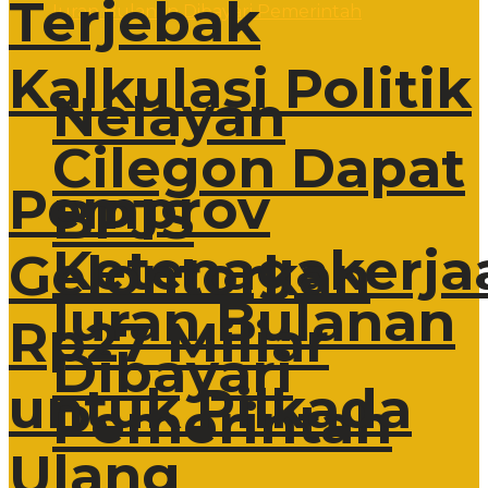
Terjebak
Kalkulasi Politik
Nelayan
Cilegon Dapat
Pemprov
BPJS
Ketenagakerja
Gelontorkan
Iuran Bulanan
Rp27 Miliar
Dibayari
untuk Pilkada
Pemerintah
Ulang