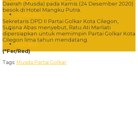
Daerah (Musda) pada Kamis (24 Desember 2020)
besok di Hotel Mangku Putra.
Lingkungan
Sekretaris DPD II Partai Golkar Kota Cilegon,
Sutisna Abas menyebut, Ratu Ati Marliati
Sudut Kota
dipersiapkan untuk memimpin Partai Golkar Kota
Cilegon lima tahun mendatang.
Kesehatan
(*Fer/Red)
Tags:
Musda Partai Golkar