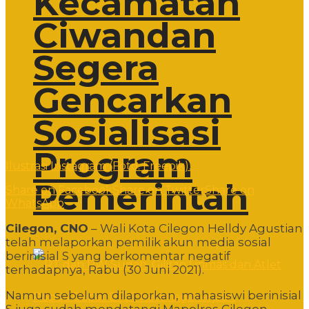
Kecamatan
Ciwandan
Segera
Gencarkan
Sosialisasi
Program
Ilustrasi Instagram (Foto: Freepik).
Pemerintah
Share on Facebook
Share on Twitter
Share on
WhatsApp
Cilegon, CNO
– Wali Kota Cilegon Helldy Agustian
telah melaporkan pemilik akun media sosial
berinisial S yang berkomentar negatif
terhadapnya, Rabu (30 Juni 2021).
Namun sebelum dilaporkan, mahasiswi berinisial