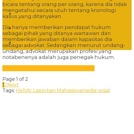
bicara tentang orang per orang, karena dia tidak
mengetahui secara utuh tentang kronologi
Lingkungan
kasus yang ditanyakan.
Dia hanya memberikan pendapat hukum
Sudut Kota
sebagai pihak yang ditanya wartawan dan
memberikan jawaban dalam kapasitas dia
Kesehatan
sebagai advokat. Sedangkan menurut undang-
undang, advokat merupakan profesi yang
notabenenya adalah juga penegak hukum.
Halaman Selanjutnya: Pengakuan S
Page 1 of 2
1
2
Next
Tags:
Helldy Laporkan Mahasiswa
media sosial