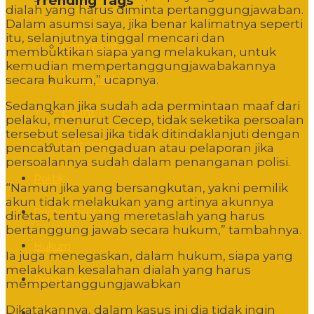
Trending Tags
dialah yang harus diminta pertanggungjawaban.
Dalam asumsi saya, jika benar kalimatnya seperti
itu, selanjutnya tinggal mencari dan
Commentary
membuktikan siapa yang melakukan, untuk
kemudian mempertanggungjawabakannya
Featured
secara hukum,” ucapnya.
Sedangkan jika sudah ada permintaan maaf dari
Event
pelaku, menurut Cecep, tidak seketika persoalan
tersebut selesai jika tidak ditindaklanjuti dengan
Editorial
pencabutan pengaduan atau pelaporan jika
persoalannya sudah dalam penanganan polisi.
Politik
“Namun jika yang bersangkutan, yakni pemilik
akun tidak melakukan yang artinya akunnya
Pemerintahan
diretas, tentu yang meretaslah yang harus
bertanggung jawab secara hukum,” tambahnya.
Hukum
Ia juga menegaskan, dalam hukum, siapa yang
melakukan kesalahan dialah yang harus
Pendidikan
mempertanggungjawabkan
Dikatakannya, dalam kasus ini dia tidak ingin
Sosbud