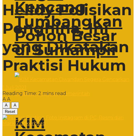
Kencang
Helldy Polisikan
Tumbangkan
Penghina, Ini
Pohon Besar
yang Dikatakan
di Sumampir
Praktisi Hukum
1 Juli 2021
Reading Time: 2 mins read
A
A
A
A
Reset
KIM