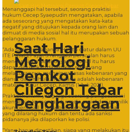
Menanggapi hal tersebut, seorang praktisi
hukum Cecep Syaepudin mengatakan, apabila
ada seseorang yang mengatakan kata-kata
negatif yang ditujukan kepada orang lain dan
dimuat di media sosial hal itu merupakan sebuah
pelanggaran hukum.
Saat Hari
“Ada sanksi pidananya. Hal itu diatur dalam UU
ITE Pasal 27 ayat 3.Yang jadi persoalan harus
Metrologi
mencari siapa pelakunya tentu hal itu harus
dapat dibuktikan,dipastikan siapa yang
Pemkot
melakukannya, mengingat asas kebenaran yang
dianut dalam hukum pidana adalah kebenaran
Cilegon Tebar
materil,” tutur Cecep, Kamis (1 Juli 2021).
Praktisi hukum yang juga seorang pengacara ini
Penghargaan
menyebut, komentar di media sosial dari pemilik
akun berinisial S tersebut merupakan kalimat
yang dilarang hukum dan tentu ada sanksi
pidananya jika dilaporkan ke polisi.
“Yang harus dipastikan, siapa yang melakukan itu