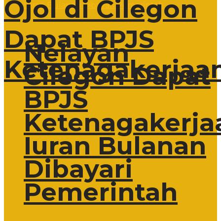
Ojol di Cilegon
Dapat BPJS
Nelayan
Ketenagakerjaa
Cilegon Dapat
BPJS
Ketenagakerja
Iuran Bulanan
Dibayari
Pemerintah