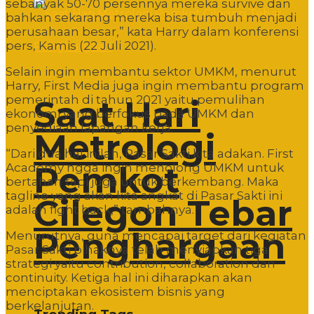
sebanyak 50-70 persennya mereka survive dan
bahkan sekarang mereka bisa tumbuh menjadi
perusahaan besar,” kata Harry dalam konferensi
pers, Kamis (22 Juli 2021).
Selain ingin membantu sektor UMKM, menurut
Harry, First Media juga ingin membantu program
pemerintah di tahun 2021 yaitu pemulihan
Saat Hari
ekonomi yang berfokus pada UMKM dan
penyediaan lapangan kerja.
Metrologi
“Dari dua hal inilah, Pasar Sakti kita adakan. First
Pemkot
Academy ngga ingin menolong UMKM untuk
bertahan tapi juga untuk berkembang. Maka
tagline yang akan kita angkat di Pasar Sakti ini
Cilegon Tebar
adalah fight back,” tambahnya.
Penghargaan
Menurutnya, guna mencapai target dari kegiatan
Pasar Sakti pihaknya telah menyiapkan tiga
strategi yaitu contribution, collaboration dan
continuity. Ketiga hal ini diharapkan akan
menciptakan ekosistem bisnis yang
berkelanjutan.