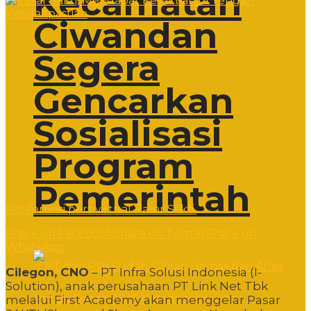
Kecamatan
Ciwandan
Segera
Gencarkan
Sosialisasi
Program
Pemerintah
Konferensi pers virtual Pasar Sakti.
Share on Facebook
Share on Twitter
Share on
WhatsApp
Cilegon, CNO
– PT Infra Solusi Indonesia (I-
Solution), anak perusahaan PT Link Net Tbk
melalui First Academy akan menggelar Pasar