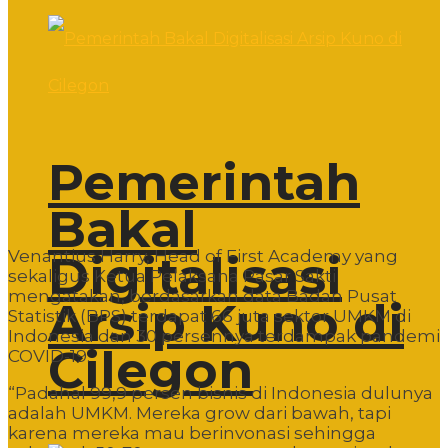
Pemerintah
Bakal
Venantius Harry, Head of First Academy yang
Digitalisasi
sekaligus Ketua Pelaksana Pasar Sakti
mengatakan, berdasarkan data Badan Pusat
Arsip Kuno di
Statistik (BPS) terdapat 66 juta sektor UMKM di
Indonesia dan 30 persennya terdampak pandemi
Cilegon
COVID-19.
“Padahal 99,9 persen bisnis di Indonesia dulunya
adalah UMKM. Mereka grow dari bawah, tapi
karena mereka mau berinvonasi sehingga