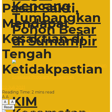
Kencang
Pasar Sakti,
Tumbangkan
Mendapat
Pohon Besar
Kesaktian di
di Sumampir
Tengah
Ketidakpastian
22 Juli 2021
Reading Time: 2 mins read
KIM
A
A
A
A
Reset