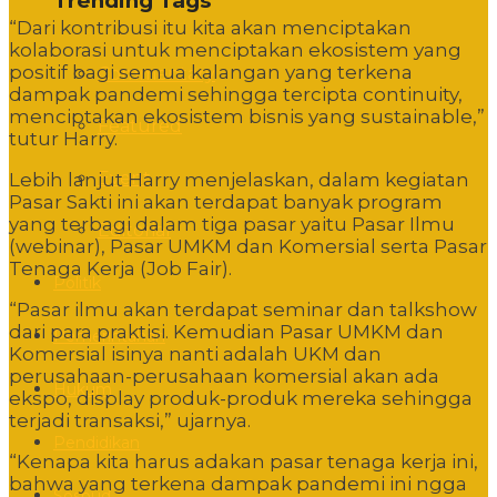
Trending Tags
“Dari kontribusi itu kita akan menciptakan
kolaborasi untuk menciptakan ekosistem yang
positif bagi semua kalangan yang terkena
Commentary
dampak pandemi sehingga tercipta continuity,
menciptakan ekosistem bisnis yang sustainable,”
Featured
tutur Harry.
Event
Lebih lanjut Harry menjelaskan, dalam kegiatan
Pasar Sakti ini akan terdapat banyak program
yang terbagi dalam tiga pasar yaitu Pasar Ilmu
Editorial
(webinar), Pasar UMKM dan Komersial serta Pasar
Tenaga Kerja (Job Fair).
Politik
“Pasar ilmu akan terdapat seminar dan talkshow
dari para praktisi. Kemudian Pasar UMKM dan
Pemerintahan
Komersial isinya nanti adalah UKM dan
perusahaan-perusahaan komersial akan ada
Hukum
ekspo, display produk-produk mereka sehingga
terjadi transaksi,” ujarnya.
Pendidikan
“Kenapa kita harus adakan pasar tenaga kerja ini,
bahwa yang terkena dampak pandemi ini ngga
Sosbud