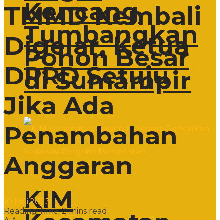
Kencang
TMMD Kembali
Tumbangkan
Digelar, Ketua
Pohon Besar
DPRD Setuju
di Sumampir
Jika Ada
Penambahan
Anggaran
KIM
10 Mei 2023
Reading Time: 2 mins read