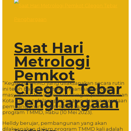
Saat Hari
Metrologi
Pemkot
“Kegiatan TMMD yang dilaksanakan secara rutin
Cilegon Tebar
ini telah banyak dirasakan manfaatnya oleh
masyarakat. Hal ini sejalan dengan pemerintahan
Penghargaan
Kota Cilegon dalam percepatan dan pemerataan
pembangunan,” ujar Helldy saat membuka
program TMMD, Rabu (10 Mei 2023).
Helldy berujar, pembangunan yang akan
dilaksanakan dalam program TMMD kali adalah