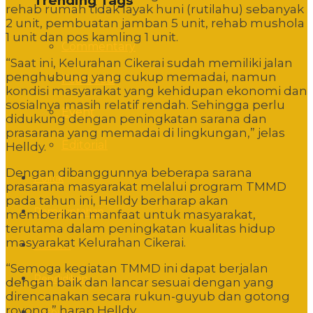
Trending Tags
rehab rumah tidak layak huni (rutilahu) sebanyak
2 unit, pembuatan jamban 5 unit, rehab mushola
1 unit dan pos kamling 1 unit.
Commentary
“Saat ini, Kelurahan Cikerai sudah memiliki jalan
penghubung yang cukup memadai, namun
Featured
kondisi masyarakat yang kehidupan ekonomi dan
sosialnya masih relatif rendah. Sehingga perlu
Event
didukung dengan peningkatan sarana dan
prasarana yang memadai di lingkungan,” jelas
Editorial
Helldy.
Dengan dibanggunnya beberapa sarana
Politik
prasarana masyarakat melalui program TMMD
pada tahun ini, Helldy berharap akan
Pemerintahan
memberikan manfaat untuk masyarakat,
terutama dalam peningkatan kualitas hidup
masyarakat Kelurahan Cikerai.
Hukum
“Semoga kegiatan TMMD ini dapat berjalan
Pendidikan
dengan baik dan lancar sesuai dengan yang
direncanakan secara rukun-guyub dan gotong
royong,” harap Helldy.
Sosbud