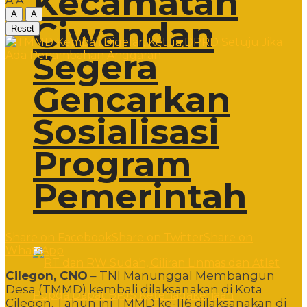
Kecamatan
A
A
A
A
Ciwandan
Reset
Segera
Gencarkan
Sosialisasi
Program
Pemerintah
Share on Facebook
Share on Twitter
Share on
WhatsApp
Cilegon, CNO
– TNI Manunggal Membangun
Desa (TMMD) kembali dilaksanakan di Kota
Cilegon. Tahun ini TMMD ke-116 dilaksanakan di