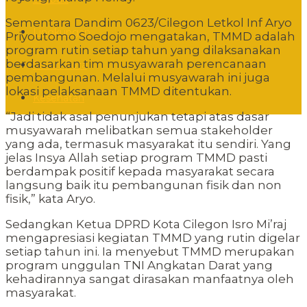
Sementara Dandim 0623/Cilegon Letkol Inf Aryo
Lingkungan
Priyoutomo Soedojo mengatakan, TMMD adalah
program rutin setiap tahun yang dilaksanakan
berdasarkan tim musyawarah perencanaan
Sudut Kota
pembangunan. Melalui musyawarah ini juga
lokasi pelaksanaan TMMD ditentukan.
Kesehatan
“Jadi tidak asal penunjukan tetapi atas dasar
musyawarah melibatkan semua stakeholder
yang ada, termasuk masyarakat itu sendiri. Yang
jelas Insya Allah setiap program TMMD pasti
berdampak positif kepada masyarakat secara
langsung baik itu pembangunan fisik dan non
fisik,” kata Aryo.
Sedangkan Ketua DPRD Kota Cilegon Isro Mi’raj
mengapresiasi kegiatan TMMD yang rutin digelar
setiap tahun ini. Ia menyebut TMMD merupakan
program unggulan TNI Angkatan Darat yang
kehadirannya sangat dirasakan manfaatnya oleh
masyarakat.