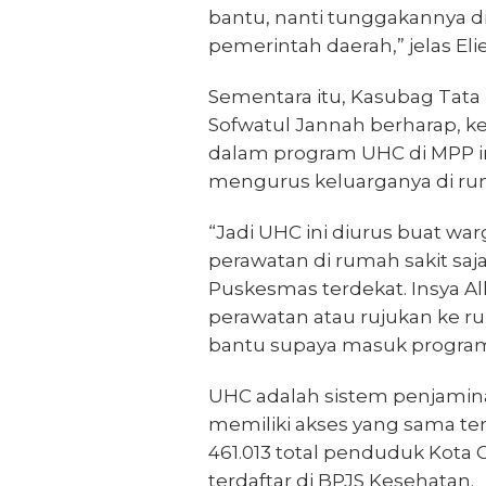
bantu, nanti tunggakannya d
pemerintah daerah,” jelas Eli
Sementara itu, Kasubag Tata
Sofwatul Jannah berharap, k
dalam program UHC di MPP i
mengurus keluarganya di rum
“Jadi UHC ini diurus buat w
perawatan di rumah sakit saja
Puskesmas terdekat. Insya Al
perawatan atau rujukan ke rum
bantu supaya masuk program 
UHC adalah sistem penjamin
memiliki akses yang sama ter
461.013 total penduduk Kota C
terdaftar di BPJS Kesehatan.