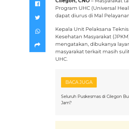
Cilegon, CNO
– Masyarakat ta
Program UHC (Universal Heal
dapat diurus di Mal Pelayanan
Kepala Unit Pelaksana Tekni
Kesehatan Masyarakat (JPKM)
mengatakan, dibukanya lay
masyarakat terkait masih su
UHC.
BACA JUGA
Seluruh Puskesmas di Cilegon Bu
Jam?