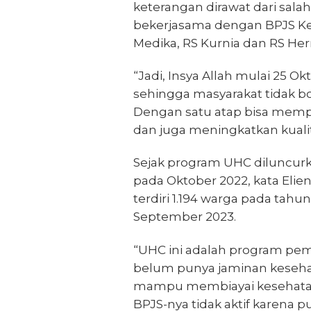
keterangan dirawat dari salah
bekerjasama dengan BPJS Kes
Medika, RS Kurnia dan RS He
“Jadi, Insya Allah mulai 25 O
sehingga masyarakat tidak bol
Dengan satu atap bisa mem
dan juga meningkatkan kualit
Sejak program UHC diluncurka
pada Oktober 2022, kata Elie
terdiri 1.194 warga pada tahu
September 2023.
“UHC ini adalah program pem
belum punya jaminan kesehatan
mampu membiayai kesehatan
BPJS-nya tidak aktif karena p