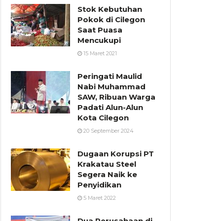
Stok Kebutuhan
Pokok di Cilegon
Saat Puasa
Mencukupi
15 Maret 2021
Peringati Maulid
Nabi Muhammad
SAW, Ribuan Warga
Padati Alun-Alun
Kota Cilegon
20 September 2024
Dugaan Korupsi PT
Krakatau Steel
Segera Naik ke
Penyidikan
5 Maret 2022
Dua Perusahaan di