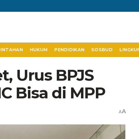
RINTAHAN
HUKUM
PENDIDIKAN
SOSBUD
LINGKU
et, Urus BPJS
C Bisa di MPP
A
A