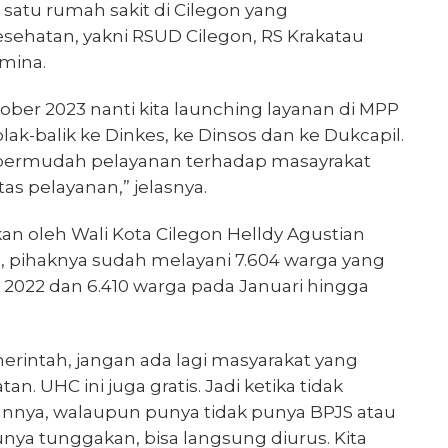
 satu rumah sakit di Cilegon yang
ehatan, yakni RSUD Cilegon, RS Krakatau
rmina.
ktober 2023 nanti kita launching layanan di MPP
ak-balik ke Dinkes, ke Dinsos dan ke Dukcapil.
permudah pelayanan terhadap masayrakat
as pelayanan,” jelasnya.
n oleh Wali Kota Cilegon Helldy Agustian
n, pihaknya sudah melayani 7.604 warga yang
n 2022 dan 6.410 warga pada Januari hingga
erintah, jangan ada lagi masyarakat yang
. UHC ini juga gratis. Jadi ketika tidak
nya, walaupun punya tidak punya BPJS atau
unya tunggakan, bisa langsung diurus. Kita