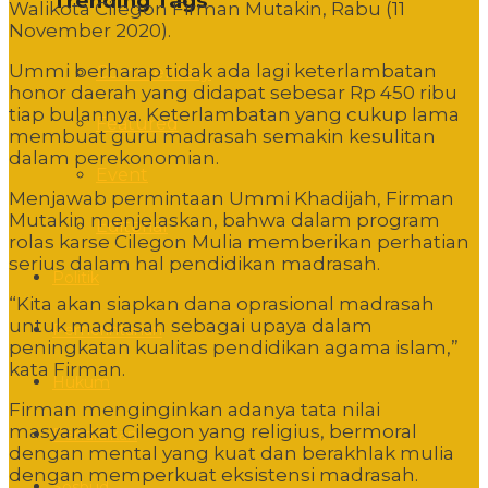
Trending Tags
Walikota Cilegon Firman Mutakin, Rabu (11
November 2020).
Ummi berharap tidak ada lagi keterlambatan
Commentary
honor daerah yang didapat sebesar Rp 450 ribu
tiap bulannya. Keterlambatan yang cukup lama
Featured
membuat guru madrasah semakin kesulitan
dalam perekonomian.
Event
Menjawab permintaan Ummi Khadijah, Firman
Mutakin menjelaskan, bahwa dalam program
Editorial
rolas karse Cilegon Mulia memberikan perhatian
serius dalam hal pendidikan madrasah.
Politik
“Kita akan siapkan dana oprasional madrasah
untuk madrasah sebagai upaya dalam
Pemerintahan
peningkatan kualitas pendidikan agama islam,”
kata Firman.
Hukum
Firman menginginkan adanya tata nilai
masyarakat Cilegon yang religius, bermoral
Pendidikan
dengan mental yang kuat dan berakhlak mulia
dengan memperkuat eksistensi madrasah.
Sosbud