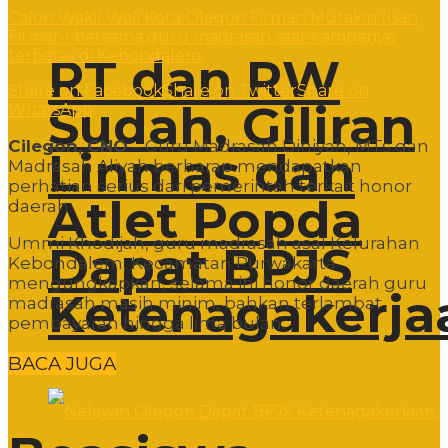
Calon Wakil Wali Kota Cilegon Firman Mutakin (Lian
Firman) bersama guru madrasah saat kampanye
terbatas di Kebondalem.
RT dan RW
Share on Facebook
Share on Twitter
Share on
Sudah, Giliran
WhatsApp
Cilegon, CNO
– Guru Madrasah Diniyah, MTs dan
Linmas dan
Madrasah Aliyah berharap mendapatkan
perhatian serius dari pemerintah terkait honor
Atlet Popda
daerah.
Ummi Khodijah, guru madrasah asal Kelurahan
Dapat BPJS
Kebondalem, Kecamatan Purwakarta
mengungkapkan, selama ini honor daerah guru
Ketenagakerja
madrasah masih minim, bahkan terlambat
pembayaran hingga lima bulan.
BACA JUGA