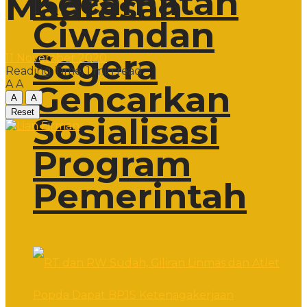
Kecamatan
Madrasah
Ciwandan
Segera
11 November 2020
Reading Time: 1 min read
A
A
Gencarkan
A
A
Reset
Sosialisasi
Program
Pemerintah