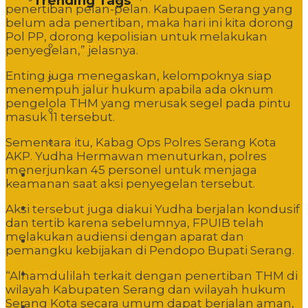
Trending Tags
penertiban pelan-pelan. Kabupaen Serang yang
belum ada penertiban, maka hari ini kita dorong
Pol PP, dorong kepolisian untuk melakukan
Commentary
penyegelan,” jelasnya.
Enting juga menegaskan, kelompoknya siap
Featured
menempuh jalur hukum apabila ada oknum
pengelola THM yang merusak segel pada pintu
Event
masuk 11 tersebut.
Sementara itu, Kabag Ops Polres Serang Kota
Editorial
AKP. Yudha Hermawan menuturkan, polres
menerjunkan 45 personel untuk menjaga
Politik
keamanan saat aksi penyegelan tersebut.
Pemerintahan
Aksi tersebut juga diakui Yudha berjalan kondusif
dan tertib karena sebelumnya, FPUIB telah
melakukan audiensi dengan aparat dan
Hukum
pemangku kebijakan di Pendopo Bupati Serang.
Pendidikan
“Alhamdulilah terkait dengan penertiban THM di
wilayah Kabupaten Serang dan wilayah hukum
Serang Kota secara umum dapat berjalan aman,
Sosbud