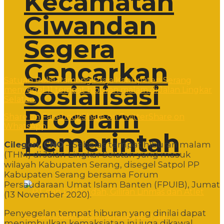
Kecamatan
Ciwandan
Segera
Gencarkan
Satuan Polisi Pamong Praja Kabupaten Serang
Sosialisasi
menyegel 11 tempat hiburan malam di Jalan Lingkar
Selatan.
Program
Share on Facebook
Share on Twitter
Share on
WhatsApp
Pemerintah
Cilegon, CNO
– Sebelas tempat hiburan malam
(THM) di Jalan Lingkar Selatan yang masuk
wilayah Kabupaten Serang, disegel Satpol PP
Kabupaten Serang bersama Forum
Persaudaraan Umat Islam Banten (FPUIB), Jumat
(13 November 2020).
Penyegelan tempat hiburan yang dinilai dapat
menimbulkan kemaksiatan ini juga dikawal