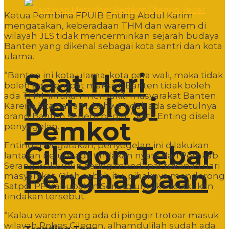
Ketua Pembina FPUIB Enting Abdul Karim
mengatakan, keberadaan THM dan warem di
wilayah JLS tidak mencerminkan sejarah budaya
Banten yang dikenal sebagai kota santri dan kota
ulama.
Saat Hari
“Banten ini kota ulama, kota para wali, maka tidak
boleh ada tempat maksiat. Banten tidak boleh
ada THM, ini akan menyakiti masyarakat Banten.
Metrologi
Karena kita paham, bahwa tidak ada sebetulnya
orang Banten seperti begini,” kata Enting disela
Pemkot
penyegelan.
Enting mengatakan, penyegelan ini dilakukan
Cilegon Tebar
lantaran belum ada tindakan nyata dari Pemkab
Serang walaupun sering mendapat tekanan dari
Penghargaan
masyarakat. Oleh sebab itu, pihaknya mendorong
Satpol PP Kabupaten Serang untuk melakukan
tindakan tersebut.
“Kalau warem yang ada di pinggir trotoar masuk
wilayah Polres Cilegon, alhamdulilah sudah ada