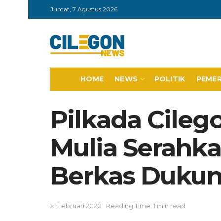
Jumat, 7 Agustus 2026
HOME
NEWS
POLITIK
PEME
Pilkada Cileg
Mulia Serahka
Berkas Duku
21 Februari 2020
Reading Time: 1 min read