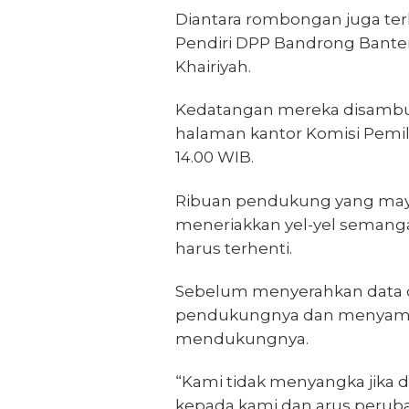
Diantara rombongan juga ter
Pendiri DPP Bandrong Banten
Khairiyah.
Kedatangan mereka disambu
halaman kantor Komisi Pemil
14.00 WIB.
Ribuan pendukung yang mayo
meneriakkan yel-yel semanga
harus terhenti.
Sebelum menyerahkan data d
pendukungnya dan menyampa
mendukungnya.
“Kami tidak menyangka jika
kepada kami dan arus perubah