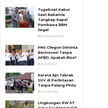
Tugeboat Kabur
Saat Bakamla
Tangkap Kapal
Pembawa BBM
Ilegal
22 November 2019
PNS Cilegon Diminta
Berinovasi Tanpa
APBD, Apakah Bisa?
26 April 2023
Kereta Api Tabrak
SUV di Perlintasan
Tanpa Palang Pintu
22 Maret 2020
Lingkungan RW 07
Griya Serdang Indah