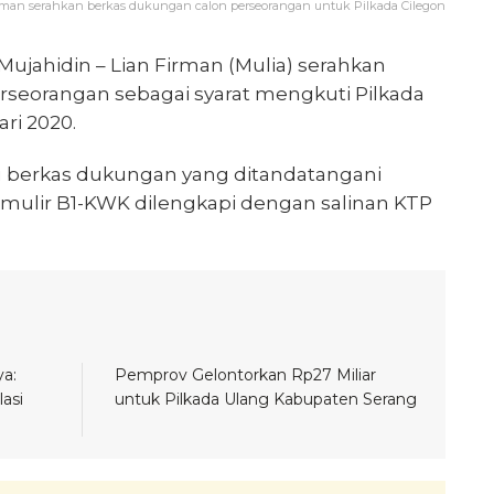
rman serahkan berkas dukungan calon perseorangan untuk Pilkada Cilegon
Mujahidin – Lian Firman (Mulia) serahkan
seorangan sebagai syarat mengkuti Pilkada
ri 2020.
u berkas dukungan yang ditandatangani
mulir B1-KWK dilengkapi dengan salinan KTP
a:
Pemprov Gelontorkan Rp27 Miliar
asi
untuk Pilkada Ulang Kabupaten Serang