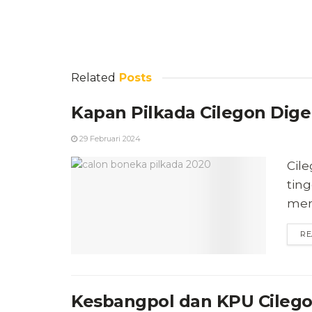
Related
Posts
Kapan Pilkada Cilegon Digel
29 Februari 2024
Cile
ting
meng
RE
Kesbangpol dan KPU Cilegon 