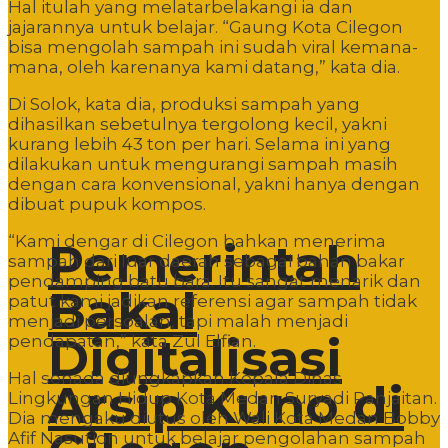
Hal itulah yang melatarbelakangi ia dan
jajarannya untuk belajar. “Gaung Kota Cilegon
bisa mengolah sampah ini sudah viral kemana-
mana, oleh karenanya kami datang,” kata dia.
Di Solok, kata dia, produksi sampah yang
dihasilkan sebetulnya tergolong kecil, yakni
kurang lebih 43 ton per hari. Selama ini yang
dilakukan untuk mengurangi sampah masih
dengan cara konvensional, yakni hanya dengan
dibuat pupuk kompos.
“Kami dengar di Cilegon bahkan menerima
Pemerintah
sampah dari luar daerah sebagai bahan bakar
pendamping batu bara. Itu sangat menarik dan
Bakal
patut kami jadikan referensi agar sampah tidak
menjadi persoalan, tapi malah menjadi
Digitalisasi
pendapatan,” kata Zul Elfian.
Hal senada diungkapkan Kepala Dinas
Arsip Kuno di
Lingkungan Hidup Kota Medan Suryadi Panjaitan.
Dia mengaku diutus oleh Wali Kota Medan Bobby
Afif Nasution untuk belajar pengolahan sampah