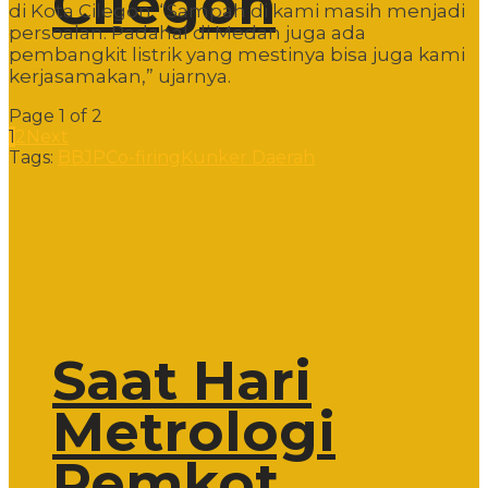
Cilegon
di Kota Cilegon. “Sampah di kami masih menjadi
persoalan. Padahal di Medan juga ada
pembangkit listrik yang mestinya bisa juga kami
kerjasamakan,” ujarnya.
Page 1 of 2
1
2
Next
Tags:
BBJP
Co-firing
Kunker Daerah
Saat Hari
Metrologi
Pemkot