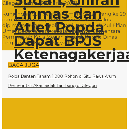
Sudah, Giliran
Cilegon, Senin (20 Maret 2023).
Linmas dan
Kunjungan dua daerah ini merupakan yang ke 29
dan 30. Kedatangan Pemerintah Kota Solok
Atlet Popda
dipimpin langsung oleh Wali Kota Solok Zul Elfian
Umar beserta para kepala dinasnya. Sementara
Dapat BPJS
Pemerintah Kota Medan diwakili Kepala Dinas
Lingkungan Hidup, Suryadi Panjaitan.
Ketenagakerja
BACA JUGA
Polda Banten Tanam 1.000 Pohon di Situ Rawa Arum
Pemerintah Akan Sidak Tambang di Cilegon