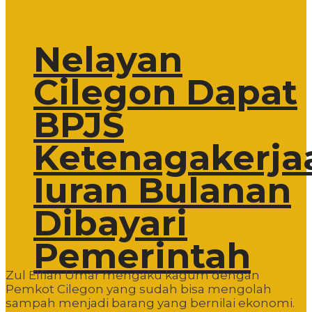
Nelayan
Cilegon Dapat
BPJS
Ketenagakerja
Iuran Bulanan
Dibayari
Pemerintah
Zul Elfian Umar mengaku kagum dengan
Pemkot Cilegon yang sudah bisa mengolah
sampah menjadi barang yang bernilai ekonomi.