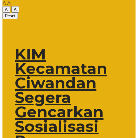
A
A
A
A
Reset
KIM
Kecamatan
Ciwandan
Segera
Gencarkan
Sosialisasi