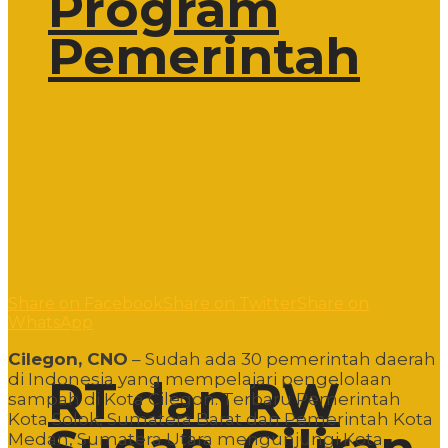
Program
Pemerintah
Share on Facebook
Share on Twitter
Share on
WhatsApp
Cilegon, CNO
– Sudah ada 30 pemerintah daerah
di Indonesia yang mempelajari pengelolaan
RT dan RW
sampah di Kota Cilegon. Terbaru Pemerintah
Kota Solok, Sumatera Barat dan Pemerintah Kota
Medan, Sumatera Utara mengunjungi Kota