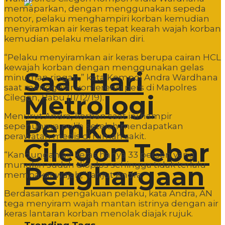
memaparkan, dengan menggunakan sepeda
motor, pelaku menghampiri korban kemudian
menyiramkan air keras tepat kearah wajah korban
kemudian pelaku melarikan diri.
“Pelaku menyiramkan air keras berupa cairan HCL
kewajah korban dengan menggunakan gelas
Saat Hari
minuman ringan,” kata Kompol Andra Wardhana
saat menggelar konferensi pers di Mapolres
Metrologi
Cilegon, Rabu (11/12/19).
Menurut Andra, korban saat ini hampir
Pemkot
sepenuhnya pulih setelah mendapatkan
perawatan medis di rumah sakit.
Cilegon Tebar
“Kandungan air keras hanya 33 persen yang
mungkin sudah dioplos sehingga tidak terlalu
Penghargaan
membakar wajah,” lanjut Andra.
Berdasarkan pengakuan pelaku, kata Andra, AN
tega menyiram wajah mantan istrinya dengan air
keras lantaran korban menolak diajak rujuk.