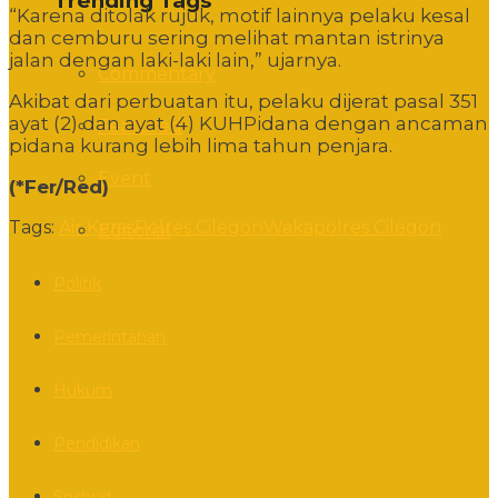
Trending Tags
“Karena ditolak rujuk, motif lainnya pelaku kesal
dan cemburu sering melihat mantan istrinya
jalan dengan laki-laki lain,” ujarnya.
Commentary
Akibat dari perbuatan itu, pelaku dijerat pasal 351
ayat (2) dan ayat (4) KUHPidana dengan ancaman
Featured
pidana kurang lebih lima tahun penjara.
Event
(*Fer/Red)
Tags:
Air Keras
Polres Cilegon
Wakapolres Cilegon
Editorial
Politik
Pemerintahan
Hukum
Pendidikan
Sosbud