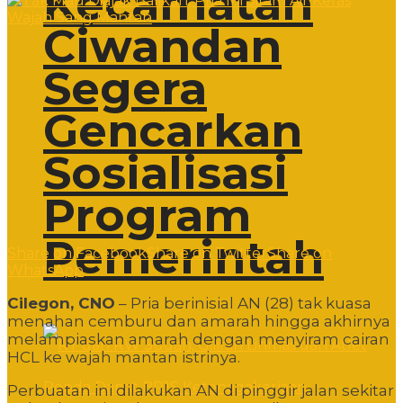
Kecamatan
Ciwandan
Segera
Gencarkan
Sosialisasi
Program
Pemerintah
Share on Facebook
Share on Twitter
Share on
WhatsApp
Cilegon, CNO
– Pria berinisial AN (28) tak kuasa
menahan cemburu dan amarah hingga akhirnya
melampiaskan amarah dengan menyiram cairan
HCL ke wajah mantan istrinya.
Perbuatan ini dilakukan AN di pinggir jalan sekitar