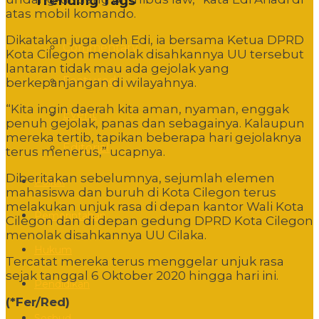
Trending Tags
atas mobil komando.
Dikatakan juga oleh Edi, ia bersama Ketua DPRD
Commentary
Kota Cilegon menolak disahkannya UU tersebut
lantaran tidak mau ada gejolak yang
Featured
berkepanjangan di wilayahnya.
“Kita ingin daerah kita aman, nyaman, enggak
Event
penuh gejolak, panas dan sebagainya. Kalaupun
mereka tertib, tapikan beberapa hari gejolaknya
Editorial
terus menerus,” ucapnya.
Diberitakan sebelumnya, sejumlah elemen
Politik
mahasiswa dan buruh di Kota Cilegon terus
melakukan unjuk rasa di depan kantor Wali Kota
Pemerintahan
Cilegon dan di depan gedung DPRD Kota Cilegon
menolak disahkannya UU Cilaka.
Hukum
Tercatat mereka terus menggelar unjuk rasa
sejak tanggal 6 Oktober 2020 hingga hari ini.
Pendidikan
(*Fer/Red)
Sosbud