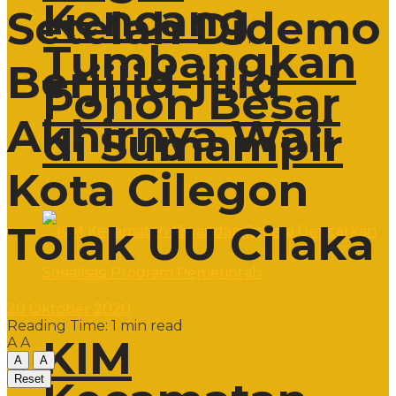
Kencang
Setelah Didemo
Tumbangkan
Berjilid-jilid
Pohon Besar
Akhirnya Wali
di Sumampir
Kota Cilegon
Tolak UU Cilaka
20 Oktober 2020
Reading Time: 1 min read
KIM
A
A
A
A
Reset