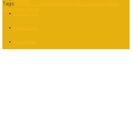
Tags:
Demo UU Cipta Kerja
Omnibus Law
UU Cipta
Lapangan Kerja
Lingkungan
Sudut Kota
Kesehatan