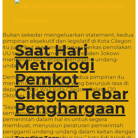
Bukan sekedar mengeluarkan statement, kedua
pimpinan eksekutif dan legislatif di Kota Cilegon
Saat Hari
itu juga ikut menandatangani berkas penolakan
UU tersebut dan meminta Presiden Jokowi
Metrologi
mengeluarkan Perppu pengganti undang-
undang.
Pemkot
Demikian terungkap saat kedua pimpinan itu
menemui ratusan massa yang berunjuk rasa di
Cilegon Tebar
depan kantor Wali Kota Cilegon, Selasa (20
Oktober 2020).
Penghargaan
“Saya sepakat dengan ketua dewan dan
semuanya untuk mendorong presiden,
pemerintah dalam hal ini untuk segera
membuat, menyusun peraturan pemerintah
pengganti undang-undang dalam kaitan dengan
undang-undang omnibus law,” kata Edi Ariadi di