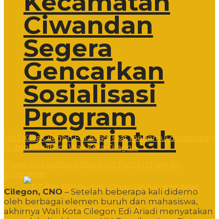
Kecamatan
Ciwandan
Segera
Gencarkan
Sosialisasi
Program
Pemerintah
Wali Kota Cilegon Edi Ariadi saat menemui demonsran
di depan kantor Wali Kota Cilegon.
Share on Facebook
Share on Twitter
Share on
WhatsApp
Cilegon, CNO
– Setelah beberapa kali didemo
oleh berbagai elemen buruh dan mahasiswa,
akhirnya Wali Kota Cilegon Edi Ariadi menyatakan