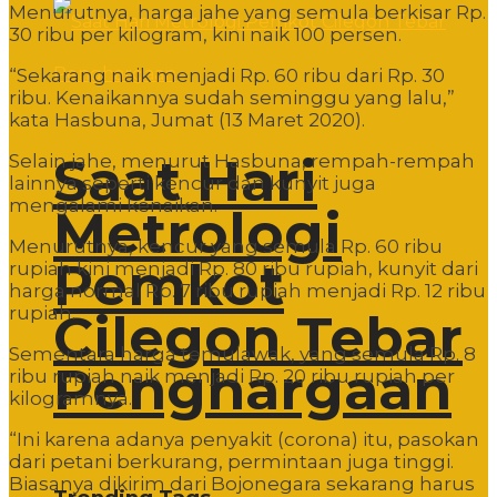
Menurutnya, harga jahe yang semula berkisar Rp.
30 ribu per kilogram, kini naik 100 persen.
“Sekarang naik menjadi Rp. 60 ribu dari Rp. 30
ribu. Kenaikannya sudah seminggu yang lalu,”
kata Hasbuna, Jumat (13 Maret 2020).
Saat Hari
Selain jahe, menurut Hasbuna, rempah-rempah
lainnya seperti kencur dan kunyit juga
mengalami kenaikan.
Metrologi
Menurutnya, kencur yang semula Rp. 60 ribu
Pemkot
rupiah kini menjadi Rp. 80 ribu rupiah, kunyit dari
harga normal Rp. 7 ribu rupiah menjadi Rp. 12 ribu
rupiah.
Cilegon Tebar
Sementara harga temulawak, yang semula Rp. 8
Penghargaan
ribu rupiah naik menjadi Rp. 20 ribu rupiah per
kilogramnya.
“Ini karena adanya penyakit (corona) itu, pasokan
dari petani berkurang, permintaan juga tinggi.
Biasanya dikirim dari Bojonegara sekarang harus