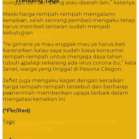
Trending Tags
nunggu dari Lampung atau daerah lain,” katanya.
Meski harga rempah-rempah mengalami
kenaikan, salah seorang pembeli mengaku tetap
Commentary
harus membeli lantaran sudah menjadi
kebutuhan.
Featured
“Ya gimana ya mau enggak mau ya harus beli.
Event
Karena kan kalau saya sudah biasa konsumsi
rempah-rempah untuk menjaga daya tahan
tubuh apalagi sekarang ada virus corona itu,” kata
Editorial
Janet, warga yang tinggal di Pesona Cilegon.
Politik
Janet juga mengaku kaget dengan kenaikan
harga rempah-rempah tersebut dan berharap
pemerintah memberikan upaya terbaik dalam
Pemerintahan
mengatasi kenaikan ini.
Hukum
(*Fer/Red)
Tags:
Jahe
Kunyit
Rempah-rempah penangkal
Pendidikan
Corona
Virus Corona
Sosbud