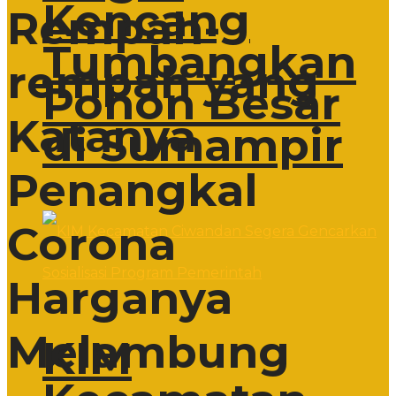
Kencang
Rempah-
Tumbangkan
rempah yang
Pohon Besar
Katanya
di Sumampir
Penangkal
Corona
Harganya
Melambung
KIM