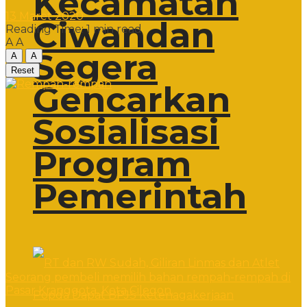
Kecamatan
13 Maret 2020
Ciwandan
Reading Time: 1 min read
A
A
Segera
A
A
Reset
Gencarkan
Sosialisasi
Program
Pemerintah
Seorang pembeli memilih bahan rempah-rempah di
Pasar Kranggota, Kota Cilegon.