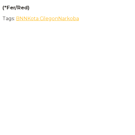
(*Fer/Red)
Tags:
BNN
Kota Cilegon
Narkoba