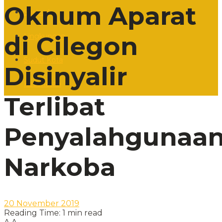
Oknum Aparat
Sosbud
di Cilegon
Lingkungan
Sudut Kota
Disinyalir
Kesehatan
Terlibat
Penyalahgunaa
Narkoba
20 November 2019
Reading Time: 1 min read