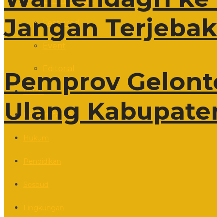
Commentary
Jangan Terjebak 
Featured
Event
Editorial
Pemprov Gelonto
Politik
Ulang Kabupate
Pemerintahan
Hukum
Pendidikan
Sosbud
Lingkungan