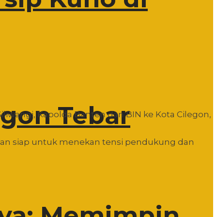
egon Tebar
iliwangi, Kapolda Banten dan BIN ke Kota Cilegon,
akan siap untuk menekan tensi pendukung dan
rya: Memimpin