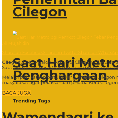
Cilegon
Ali Mujahidin
Share on Facebook
Share on Twitter
Share on WhatsA
Saat Hari Metr
Cilegon, CNO
– Calon Wali Kota Cilegon Ali Mujah
Sabtu (5 Desember 2020) kemarin, sehubungan de
Penghargaan
Melalui pernyataan tertulis yang diterima Cile
masyarakat agar pelaksanaan pilkada Kota Cilegon 
BACA JUGA
Trending Tags
Wamendagri ke 