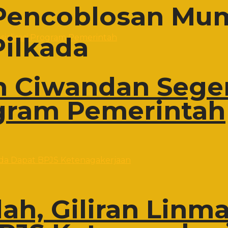
 Pencoblosan Mu
Pilkada
 Ciwandan Sege
ogram Pemerintah
h, Giliran Linma