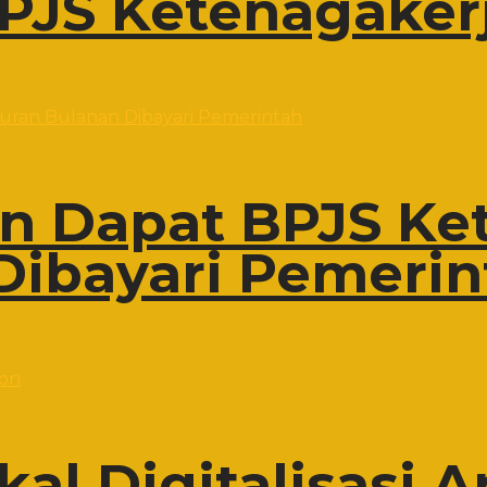
PJS Ketenagaker
on Dapat BPJS Ke
Dibayari Pemerin
al Digitalisasi A