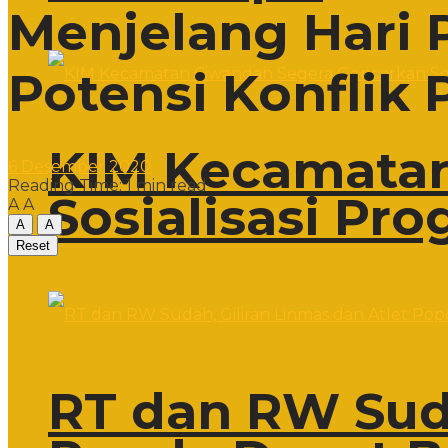
Menjelang Hari
Potensi Konflik 
KIM Kecamatan
6 Desember 2020
Reading Time: 1 min read
Sosialisasi Pr
A
A
A
A
Reset
RT dan RW Suda