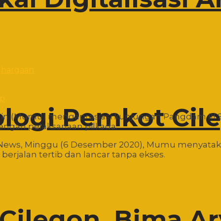
pp
ologi Pemkot Cil
idin (Mumu) mengapresiasi kunjungan Pangdam III S
ngan pelaksanaan pilkada.
gon News, Minggu (6 Desember 2020), Mumu menyat
berjalan tertib dan lancar tanpa ekses.
Cilegon, Bima A