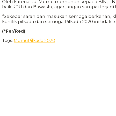
Oleh karena itu, Mumu memohon kepada BIN, TNI d
baik KPU dan Bawaslu, agar jangan sampai terjadi ko
“Sekedar saran dan masukan semoga berkenan, khus
konflik pilkada dan semoga Pilkada 2020 ini tidak t
(*Fer/Red)
Tags:
Mumu
Pilkada 2020