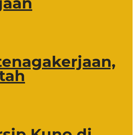
jaan
tenagakerjaan,
tah
rsip Kuno di