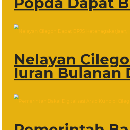
Popda Dapat B
Nelayan Cileg
Iuran Bulanan 
Pemerintah Bak