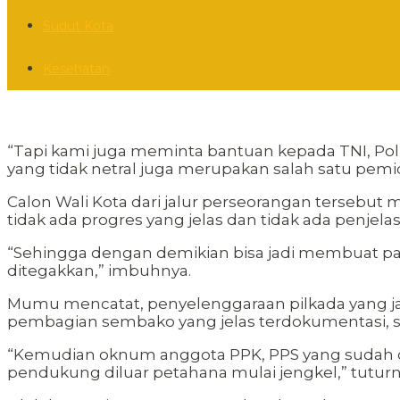
Sudut Kota
Kesehatan
“Tapi kami juga meminta bantuan kepada TNI, Polr
yang tidak netral juga merupakan salah satu pemic
Calon Wali Kota dari jalur perseorangan tersebu
tidak ada progres yang jelas dan tidak ada penjel
“Sehingga dengan demikian bisa jadi membuat paslo
ditegakkan,” imbuhnya.
Mumu mencatat, penyelenggaraan pilkada yang jadi
pembagian sembako yang jelas terdokumentasi, so
“Kemudian oknum anggota PPK, PPS yang sudah di
pendukung diluar petahana mulai jengkel,” tuturn