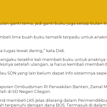
lan ganti tema, jadi ganti buku juga setiap bulan itu
embeli lima buah buku tematik terpadu untuk anak
a tugas lewat daring,” kata Didi.
ngaku terakhir kali membeli buku untuk anaknya d
ksinya setelah ulangan, ia harus kembali membeli 
lau SDN yang lain belum dapat info sistemnya sepe
aporan Ombudsman RI Perwakilan Banten, Zainal Mu
ah di SD Negeri Cilegon.
d membeli LKS jelas dilarang dalam Permendikbud. 
lah terpenuhi dengan dana BOS. Termasuk di dalamny