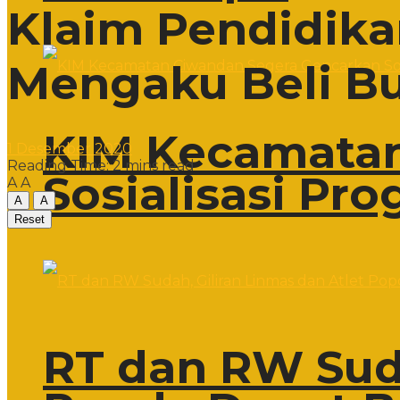
Klaim Pendidika
Mengaku Beli Bu
KIM Kecamatan
1 Desember 2020
Reading Time: 2 mins read
Sosialisasi Pr
A
A
A
A
Reset
RT dan RW Suda