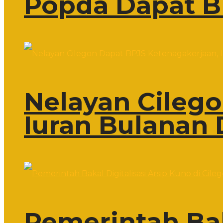
Popda Dapat B
Nelayan Cileg
Iuran Bulanan 
Pemerintah Bak