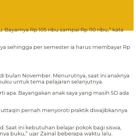
. Bayarnya Rp 105 ribu sampai Rp 110 ribu,” kata
nya sehingga per semester ia harus membayar Rp
i bulan November. Menurutnya, saat ini anaknya
buku untuk tema pelajaran selanjutnya.
rti apa. Bayangakan anak saya yang masih SD ada
ttaqin pernah menyoroti praktik diwajibkannya
Saat ini kebutuhan belajar pokok bagi siswa,
a buku,” ujar Zainal beberapa waktu lalu.