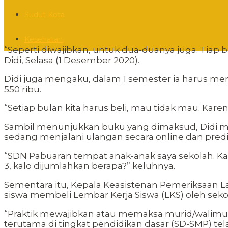
Sudut Kota
Kesehatan
“Seperti diwajibkan, untuk dua-duanya juga. Tiap bu
Didi, Selasa (1 Desember 2020).
Didi juga mengaku, dalam 1 semester ia harus m
550 ribu.
“Setiap bulan kita harus beli, mau tidak mau. Karen
Sambil menunjukkan buku yang dimaksud, Didi me
sedang menjalani ulangan secara online dan predi
“SDN Pabuaran tempat anak-anak saya sekolah. Ka
3, kalo dijumlahkan berapa?” keluhnya.
Sementara itu, Kepala Keasistenan Pemeriksaan L
siswa membeli Lembar Kerja Siswa (LKS) oleh sekol
“Praktik mewajibkan atau memaksa murid/walimuri
terutama di tingkat pendidikan dasar (SD-SMP) te