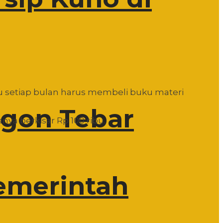
u setiap bulan harus membeli buku materi
egon Tebar
ya berkisar Rp 100 ribu.
Pemerintah