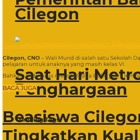
Cilegon
Share on Facebook
Share on Twitter
Share on WhatsA
Cilegon, CNO
– Wali Murid di salah satu Sekolah
pelajaran untuk anaknya yang masih kelas VI.
Saat Hari Metr
Bahkan, Didi harus membeli dua buku yakni lembar
Penghargaan
BACA JUGA
Beasiswa Cilego
Trending Tags
Tingkatkan Kual