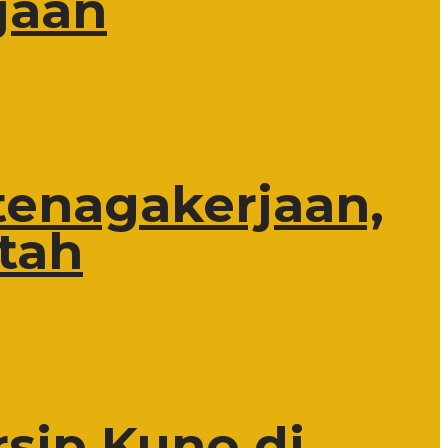
jaan
tenagakerjaan,
tah
rsip Kuno di