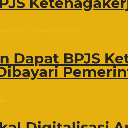
PJS Ketenagaker
on Dapat BPJS Ke
Dibayari Pemerin
al Digitalisasi A