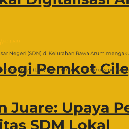
pp
 Dasar Negeri (SDN) di Kelurahan Rawa Arum mengak
ologi Pemkot Cil
 kerja siswa (LKS) dan Tematik Terpadu yang hargan
n Juare: Upaya 
itas SDM Lokal