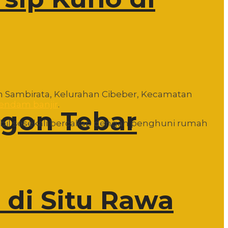
 Sambirata, Kelurahan Cibeber, Kecamatan
rendam banjir
.
egon Tebar
bil sesekali bercakap dengan penghuni rumah
di Situ Rawa