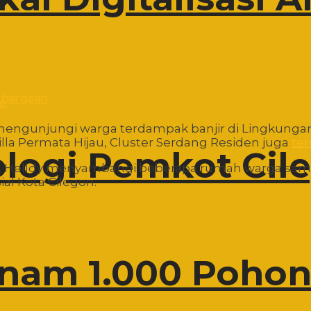
pp
engunjungi warga terdampak banjir di Lingkungan
illa Permata Hijau, Cluster Serdang Residen juga
te
ologi Pemkot Cil
au, Helldy menyambangi beberapa rumah warga sam
l Kota Cilegon.
nam 1.000 Pohon 