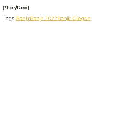
(*Fer/Red)
Tags:
Banjir
Banjir 2022
Banjir Cilegon