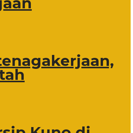
jaan
tenagakerjaan,
tah
rsip Kuno di