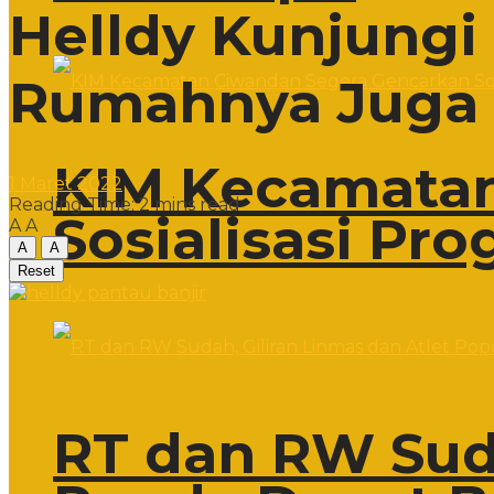
Helldy Kunjungi
Rumahnya Juga 
KIM Kecamatan
1 Maret 2022
Reading Time: 2 mins read
Sosialisasi Pr
A
A
A
A
Reset
RT dan RW Suda