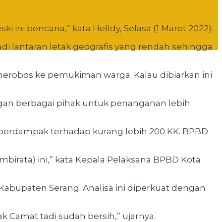
ini bencana,” kata Helldy, Selasa (1 Maret 2022).
jadi lantaran letak geografis yang rendah sehingga
erobos ke pemukiman warga. Kalau dibiarkan ini
gan berbagai pihak untuk penanganan lebih
 berdampak terhadap kurang lebih 200 KK. BPBD
ambirata) ini,” kata Kepala Pelaksana BPBD Kota
, Kabupaten Serang. Analisa ini diperkuat dengan
ak Camat tadi sudah bersih,” ujarnya.