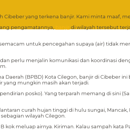
ibeber yang terkena banjir. Kami minta maaf, meski 
njang pengamatannya,
banjir
di wilayah tersebut ter
semacam untuk pencegahan supaya (air) tidak men
dan perlu menjalin komunikasi dan koordinasi den
um.
aerah (BPBD) Kota Cilegon, banjir di Cibeber ini
r yang mungkin masih akan terjadi.
 (pendirian posko). Yang terparah memang di sini (S
 lantaran curah hujan tinggi di hulu sungai, Mancak
a sebagian wilayah Cilegon.
WIB kok meluap airnya. Kiriman. Kalau sampah kata P