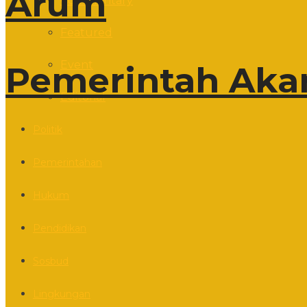
Arum
Commentary
Featured
Event
Pemerintah Aka
Editorial
Politik
Pemerintahan
Hukum
Pendidikan
Sosbud
Lingkungan