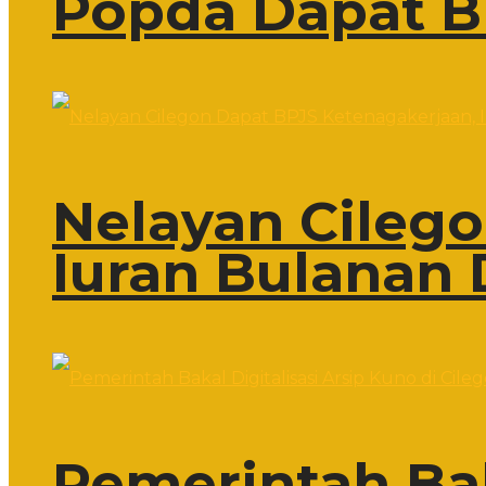
Popda Dapat B
Nelayan Cileg
Iuran Bulanan 
Pemerintah Bak