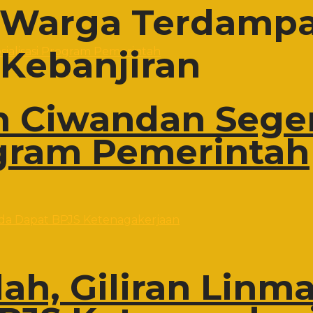
 Warga Terdampak
Kebanjiran
 Ciwandan Sege
ogram Pemerintah
h, Giliran Linma