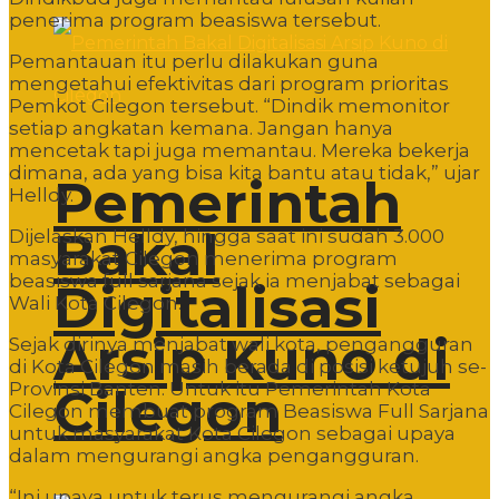
penerima program beasiswa tersebut.
Pemantauan itu perlu dilakukan guna
mengetahui efektivitas dari program prioritas
Pemkot Cilegon tersebut. “Dindik memonitor
setiap angkatan kemana. Jangan hanya
mencetak tapi juga memantau. Mereka bekerja
dimana, ada yang bisa kita bantu atau tidak,” ujar
Pemerintah
Helldy.
Bakal
Dijelaskan Helldy, hingga saat ini sudah 3.000
masyarakat Cilegon menerima program
beasiswa full sarjana sejak ia menjabat sebagai
Digitalisasi
Wali Kota Cilegon.
Arsip Kuno di
Sejak dirinya menjabat wali kota, pengangguran
di Kota Cilegon masih berada di posisi ketujuh se-
Provinsi Banten. Untuk itu Pemerintah Kota
Cilegon
Cilegon membuat program Beasiswa Full Sarjana
untuk masyarakat Kota Cilegon sebagai upaya
dalam mengurangi angka pengangguran.
“Ini upaya untuk terus mengurangi angka