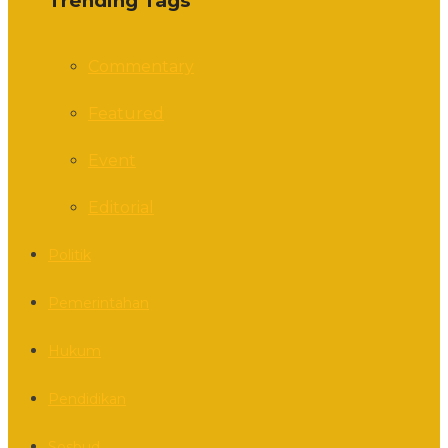
Trending Tags
Commentary
Featured
Event
Editorial
Politik
Pemerintahan
Hukum
Pendidikan
Sosbud