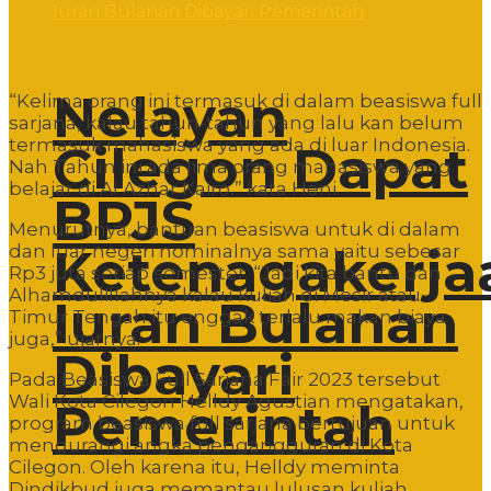
Nelayan
“Kelima orang ini termasuk di dalam beasiswa full
sarjana, kalau tahun-tahun yang lalu kan belum
termasuk mahasiswa yang ada di luar Indonesia.
Cilegon Dapat
Nah Tahun ini ada lima orang mahasiswa yang
belajar di Al Azhar Kairo,” kata Heni.
BPJS
Menurutnya, bantuan beasiswa untuk di dalam
Ketenagakerja
dan luar negeri nominalnya sama yaitu sebesar
Rp3 juta setiap semester. “Jadi kita bantu dan
Alhamdulillahnya kalau kuliah di Mesir atau
Iuran Bulanan
Timur Tengah itu enggak terlalu makan biaya
juga,” ujarnya.
Dibayari
Pada Beasiswa Full Sarjana Fair 2023 tersebut
Wali Kota Cilegon Helldy Agustian mengatakan,
Pemerintah
program beasiswa full sarjana bertujuan untuk
mengurangi angka pengangguran di Kota
Cilegon. Oleh karena itu, Helldy meminta
Dindikbud juga memantau lulusan kuliah