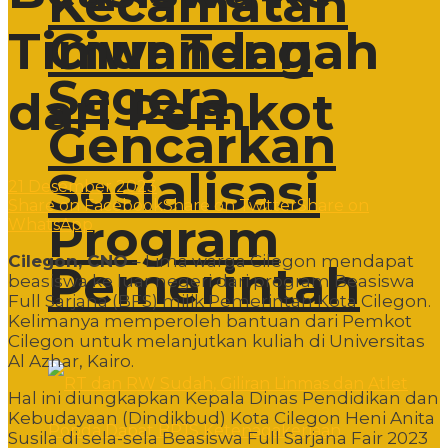
Kecamatan
Ciwandan
Timur Tengah
Segera
dari Pemkot
Gencarkan
Sosialisasi
21 Desember 2023
Share on Facebook
Share on Twitter
Share on
Program
WhatsApp
Cilegon, CNO
– Lima warga Cilegon mendapat
Pemerintah
beasiswa ke luar negeri dari program Beasiswa
Full Sarjana (BFS) milik Pemerintah Kota Cilegon.
Kelimanya memperoleh bantuan dari Pemkot
Cilegon untuk melanjutkan kuliah di Universitas
Al Azhar, Kairo.
Hal ini diungkapkan Kepala Dinas Pendidikan dan
Kebudayaan (Dindikbud) Kota Cilegon Heni Anita
Susila di sela-sela Beasiswa Full Sarjana Fair 2023