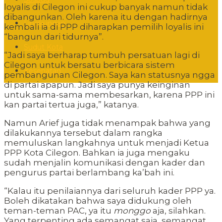
loyalis di Cilegon ini cukup banyak namun tidak
dibangunkan. Oleh karena itu dengan hadirnya
Lingkungan
kembali ia di PPP diharapkan pemilih loyalis ini
“bangun dari tidurnya”.
Sudut Kota
“Jadi saya berharap tumbuh persatuan lagi di
Cilegon untuk bersatu berbicara sistem
Kesehatan
pembangunan Cilegon. Saya kan statusnya ngga
di partai apapun. Jadi saya punya keinginan
untuk sama-sama membesarkan, karena PPP ini
kan partai tertua juga,” katanya.
Namun Arief juga tidak menampak bahwa yang
dilakukannya tersebut dalam rangka
memuluskan langkahnya untuk menjadi Ketua
PPP Kota Cilegon. Bahkan ia juga mengaku
sudah menjalin komunikasi dengan kader dan
pengurus partai berlambang ka’bah ini.
“Kalau itu penilaiannya dari seluruh kader PPP ya.
Boleh dikatakan bahwa saya didukung oleh
teman-teman PAC, ya itu
monggo
aja, silahkan.
Yang terpenting ada semangat saja, semangat