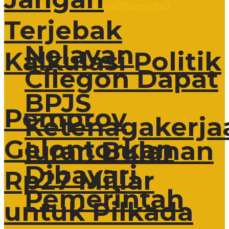
Terjebak
Nelayan
Kalkulasi Politik
Cilegon Dapat
BPJS
Pemprov
Ketenagakerja
Gelontorkan
Iuran Bulanan
Dibayari
Rp27 Miliar
Pemerintah
untuk Pilkada