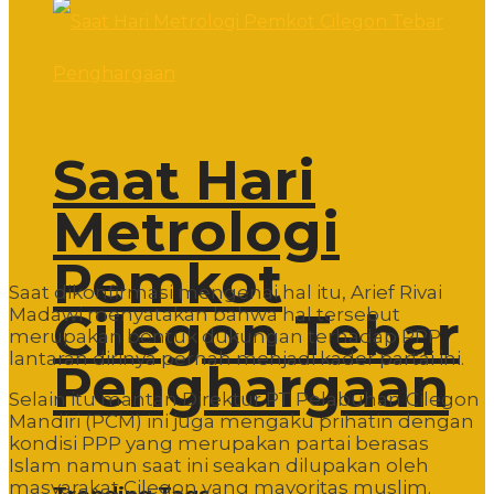
Saat Hari
Metrologi
Pemkot
Saat dikonfirmasi mengenai hal itu, Arief Rivai
Cilegon Tebar
Madawi menyatakan bahwa hal tersebut
merupakan bentuk dukungan terhadap PPP
lantaran dirinya pernah menjadi kader partai ini.
Penghargaan
Selain itu mantan Direktur PT Pelabuhan Cilegon
Mandiri (PCM) ini juga mengaku prihatin dengan
kondisi PPP yang merupakan partai berasas
Islam namun saat ini seakan dilupakan oleh
masyarakat Cilegon yang mayoritas muslim.