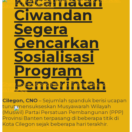
Kecamatan
Ciwandan
Segera
Gencarkan
Sosialisasi
Program
Pemerintah
Share on Facebook
Share on Twitter
Share on
WhatsApp
Cilegon, CNO
– Sejumlah spanduk berisi ucapan
turut mensukseskan Musyawarah Wilayah
(Muswil) Partai Persatuan Pembangunan (PPP)
Provinsi Banten terpasang di beberapa titik di
Kota Cilegon sejak beberapa hari terakhir.