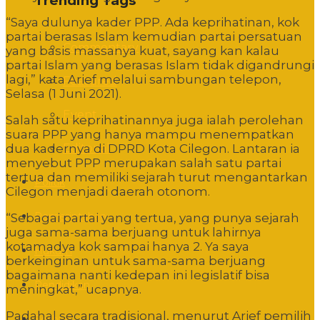
Trending Tags
“Saya dulunya kader PPP. Ada keprihatinan, kok
partai berasas Islam kemudian partai persatuan
Commentary
yang basis massanya kuat, sayang kan kalau
partai Islam yang berasas Islam tidak digandrungi
lagi,” kata Arief melalui sambungan telepon,
Featured
Selasa (1 Juni 2021).
Event
Salah satu keprihatinannya juga ialah perolehan
suara PPP yang hanya mampu menempatkan
Editorial
dua kadernya di DPRD Kota Cilegon. Lantaran ia
menyebut PPP merupakan salah satu partai
tertua dan memiliki sejarah turut mengantarkan
Politik
Cilegon menjadi daerah otonom.
Pemerintahan
“Sebagai partai yang tertua, yang punya sejarah
juga sama-sama berjuang untuk lahirnya
kotamadya kok sampai hanya 2. Ya saya
Hukum
berkeinginan untuk sama-sama berjuang
bagaimana nanti kedepan ini legislatif bisa
Pendidikan
meningkat,” ucapnya.
Padahal secara tradisional, menurut Arief pemilih
Sosbud