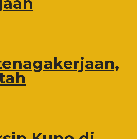
jaan
tenagakerjaan,
tah
rsip Kuno di