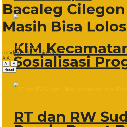
Bacaleg Cilegon
Masih Bisa Lolos
KIM Kecamatan
4 Agustus 2023
Reading Time: 1 min read
Sosialisasi Pr
A
A
A
A
Reset
RT dan RW Suda