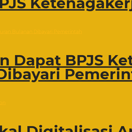
PJS Ketenagaker
on Dapat BPJS Ke
Dibayari Pemerin
al Digitalisasi A