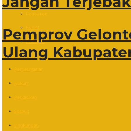
Jangan Terjebak 
Commentary
Featured
Event
Pemprov Gelonto
Editorial
Ulang Kabupate
Politik
Pemerintahan
Hukum
Pendidikan
Sosbud
Lingkungan