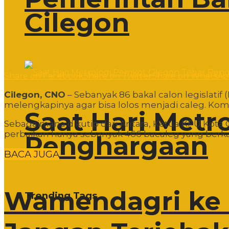
Cilegon
Share on Facebook
Share on Twitter
Share on WhatsA
Cilegon, CNO
– Sebanyak 86 bakal calon legislatif
melengkapinya agar bisa lolos menjadi caleg. Ko
Saat Hari Metr
Sebagaimana dikutip dari Antara, Ketua KPU Kota 
perbaikan hanya sebanyak 466 bacaleg yang berk
Penghargaan
BACA JUGA
Wamendagri ke 
Trending Tags