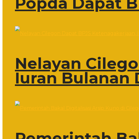
Popda Dapat B
Nelayan Cileg
Iuran Bulanan 
Pemerintah Bak