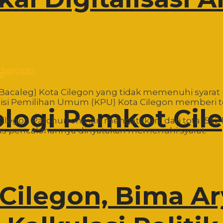
pp
 (Bacaleg) Kota Cilegon yang tidak memenuhi syarat
misi Pemilihan Umum (KPU) Kota Cilegon memberi t
ologi Pemkot Cil
Cilegon Patchurrohman mengatakan, dari total 552 
as pencalonannya dinyatakan memenuhi syarat.
Cilegon, Bima A