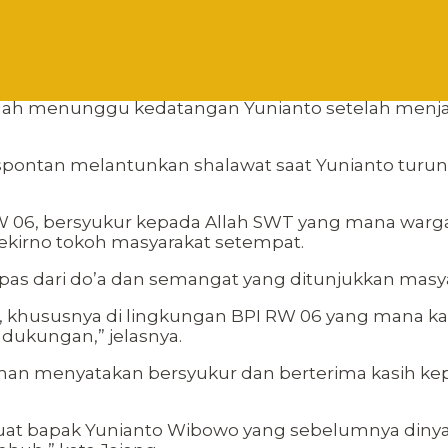
dah menunggu kedatangan Yunianto setelah menja
a spontan melantunkan shalawat saat Yunianto tu
 06, bersyukur kepada Allah SWT yang mana warga 
 Soekirno tokoh masyarakat setempat.
pas dari do’a dan semangat yang ditunjukkan masya
n, khususnya di lingkungan BPI RW 06 yang mana k
 dukungan,” jelasnya.
yaman menyatakan bersyukur dan berterima kasih 
at bapak Yunianto Wibowo yang sebelumnya dinyata