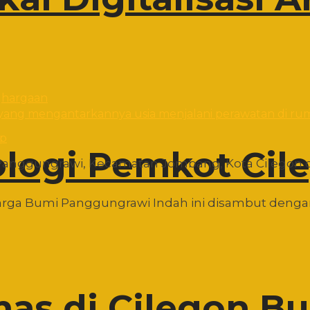
yang mengantarkannya usia menjalani perawatan di ruma
pp
ologi Pemkot Cil
an Panggungrawi, Kecamatan Jombang, Kota Cilegon
ga Bumi Panggungrawi Indah ini disambut dengan
as di Cilegon B