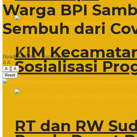
Warga BPI Samb
Sembuh dari Cov
KIM Kecamatan
16 Mei 2020
Reading Time: 1 min read
Sosialisasi Pr
A
A
A
A
Reset
RT dan RW Suda