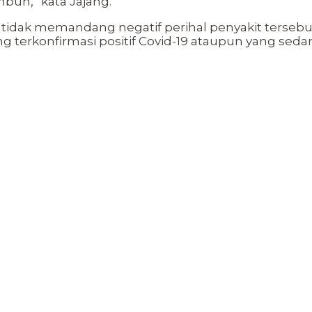
buh,” kata Jajang.
 tidak memandang negatif perihal penyakit tersebu
rkonfirmasi positif Covid-19 ataupun yang sedan