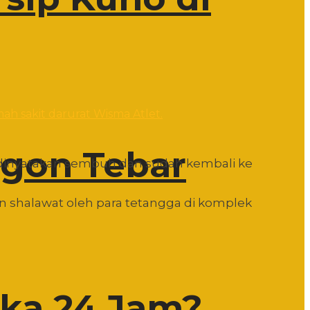
h sakit darurat Wisma Atlet.
egon Tebar
 dinyatakan sembuh dan sudah kembali ke
 shalawat oleh para tetangga di komplek
uka 24 Jam?