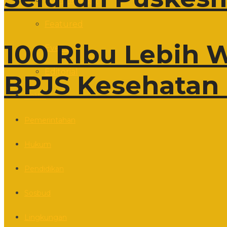
Commentary
Featured
100 Ribu Lebih 
Event
Editorial
BPJS Kesehatan 
Politik
Pemerintahan
Hukum
Pendidikan
Sosbud
Lingkungan