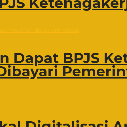
PJS Ketenagaker
on Dapat BPJS Ke
Dibayari Pemerin
al Digitalisasi A