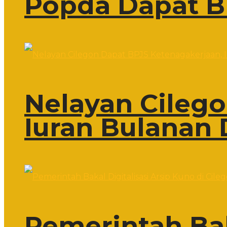
Popda Dapat B
Nelayan Cileg
Iuran Bulanan 
Pemerintah Bak