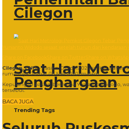
Cilegon
Yunianto Widodo sesaat setelah turun dari kendaraan 
Share on Facebook
Share on Twitter
Share on WhatsA
Saat Hari Metr
Cilegon, CNO
– Pasien Covid-19 02 asal Kelurah
rumahnya, Jumat (16 Mei 2020) malam.
Penghargaan
Kepulangan pasien bernama Yunianto Widodo, war
tersebut.
BACA JUGA
Trending Tags
Seluruh Puskesm