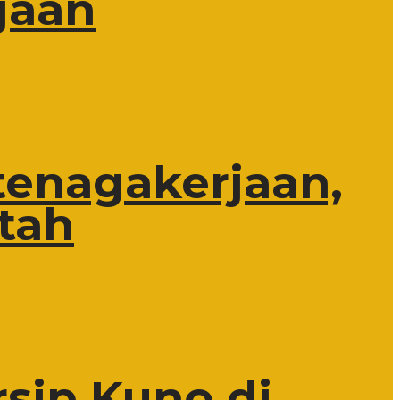
jaan
tenagakerjaan,
tah
rsip Kuno di