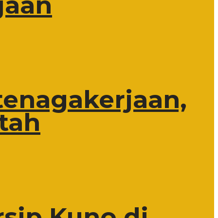
jaan
tenagakerjaan,
tah
rsip Kuno di