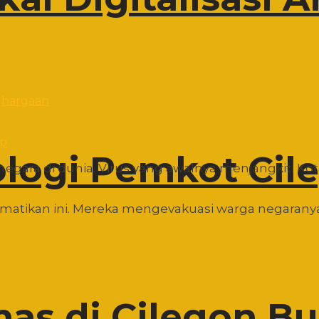
pp
ologi Pemkot Cil
negara di dunia. Virus yang awalnya menjangkiti Kot
matikan ini. Mereka mengevakuasi warga negaranya
as di Cilegon B