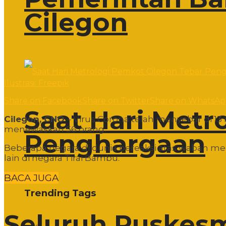
Cilegon
Ilustrasi: Freepik
Share on Facebook
Share on Twitter
Share on WhatsA
Saat Hari Metr
Cilegon, CNO
– Virus Corona telah menyebar di 13 
menewaskan 56 orang.
Penghargaan
Beberapa negara di dunia bereaksi atas wabah me
lain di negara Tirai Bambu.
BACA JUGA
Trending Tags
Seluruh Puskesm