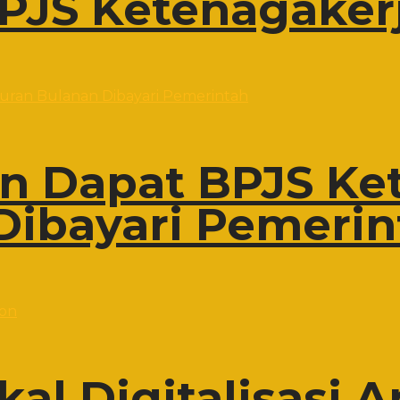
PJS Ketenagaker
on Dapat BPJS Ke
Dibayari Pemerin
al Digitalisasi A