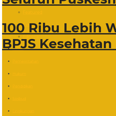
Commentary
Featured
100 Ribu Lebih 
Event
Editorial
BPJS Kesehatan 
Politik
Pemerintahan
Hukum
Pendidikan
Sosbud
Lingkungan