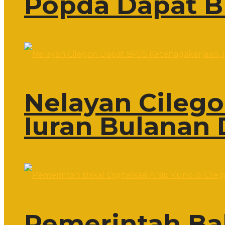
Popda Dapat B
Nelayan Cileg
Iuran Bulanan 
Pemerintah Bak