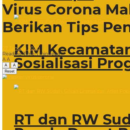
Virus Corona Ma
Berikan Tips P
KIM Kecamatan
27 Januari 2020
Reading Time: 1 min read
Sosialisasi Pr
A
A
A
A
Reset
RT dan RW Suda