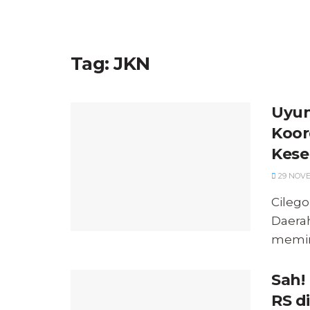
Tag:
JKN
Uyun
Koor
Kese
29 NOVE
Cilego
Daerah
memint
Sah!
RS di