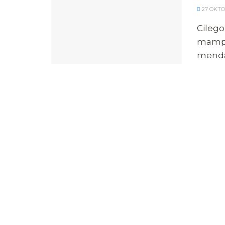
27 OKTO
Cilego
mampu
mendap