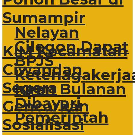
Sumampir
Nelayan
Cilegon Dapat
KIM Kecamatan
BPJS
Ciwandan
Ketenagakerja
Segera
Iuran Bulanan
Dibayari
Gencarkan
Pemerintah
Sosialisasi