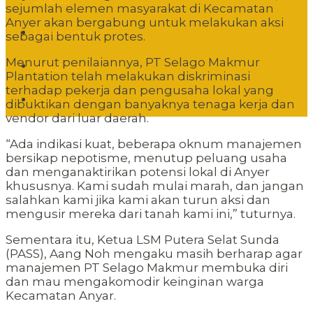
sejumlah elemen masyarakat di Kecamatan
Anyer akan bergabung untuk melakukan aksi
Lingkungan
sebagai bentuk protes.
Menurut penilaiannya, PT Selago Makmur
Sudut Kota
Plantation telah melakukan diskriminasi
terhadap pekerja dan pengusaha lokal yang
Kesehatan
dibuktikan dengan banyaknya tenaga kerja dan
vendor dari luar daerah.
“Ada indikasi kuat, beberapa oknum manajemen
bersikap nepotisme, menutup peluang usaha
dan menganaktirikan potensi lokal di Anyer
khususnya. Kami sudah mulai marah, dan jangan
salahkan kami jika kami akan turun aksi dan
mengusir mereka dari tanah kami ini,” tuturnya.
Sementara itu, Ketua LSM Putera Selat Sunda
(PASS), Aang Noh mengaku masih berharap agar
manajemen PT Selago Makmur membuka diri
dan mau mengakomodir keinginan warga
Kecamatan Anyar.