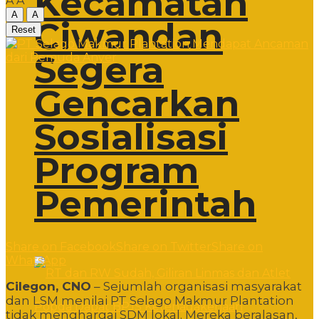
Kecamatan
A
A
A
A
Ciwandan
Reset
Segera
Gencarkan
Sosialisasi
Program
Pemerintah
Share on Facebook
Share on Twitter
Share on
WhatsApp
Cilegon, CNO
– Sejumlah organisasi masyarakat
dan LSM menilai PT Selago Makmur Plantation
tidak menghargai SDM lokal. Mereka beralasan,