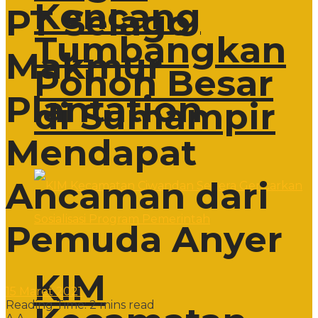
Kencang
PT Selago
Tumbangkan
Makmur
Pohon Besar
Plantation
di Sumampir
Mendapat
Ancaman dari
Pemuda Anyer
KIM
15 Maret 2021
Reading Time: 2 mins read