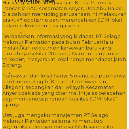
Trending Tags
Hal yang sama diungkapkan Ketua Pemuda
Pancasila PAC Kecamatan Anyar, Ues Abu Bakar.
Dia bahkan menuding perusahaan ini melakukan
Commentary
praktik nepotisme dan merendahkan SDM lokal
dalam rekrutmen tenaga kerja.
Featured
Berdasarkan informasi yang ia dapat, PT Selago
Makmur Plantation pada bulan Februari lalu
Event
melakukan rekrutmen karyawan baru yang
jumlahnya sekitar 20 orang. Namun dari jumlah
tersebut, masyarakat lokal hanya mendapat jatah
Editorial
5 orang.
Politik
“Karyawan dari lokal hanya 5 orang, itu pun hanya
dari Gunungsugih (Kecamatan Ciwandan,
Cilegon), sedangkan dari wilayah Kecamatan
Pemerintahan
Anyer tidak ada yang diterima. Ini jelas pelecehan
dan menganggap rendah kualitas SDM lokal,”
Hukum
ujarnya.
Pendidikan
Ues juga mengaku manajemen PT Selago
Makmur Plantation selama ini menutup
komunikasi dengan mereka. Oleh karena itu,
Sosbud