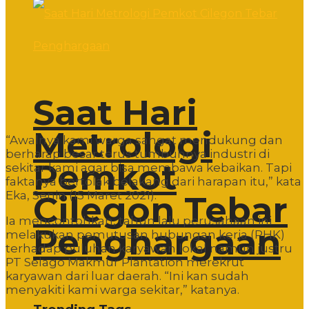
Saat Hari
Metrologi
“Awalnya kami warga sangat mendukung dan
berharap besar terus tumbuhnya industri di
Pemkot
sekitar kami agar bisa membawa kebaikan. Tapi
faktanya bertolak belakang dari harapan itu,” kata
Eka, Senin (15 Maret 2021).
Cilegon Tebar
Ia mencontohkan, tahun lalu perusahaan ini
Penghargaan
melakukan pemutusan hubungan kerja (PHK)
terhadap puluhan karyawan lokal namun justru
PT Selago Makmur Plantation merekrut
karyawan dari luar daerah. “Ini kan sudah
menyakiti kami warga sekitar,” katanya.