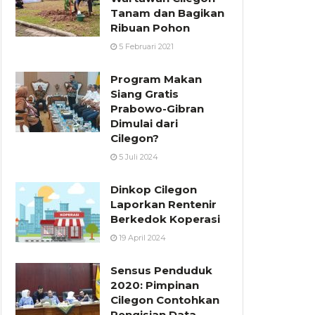
Tanam dan Bagikan
Ribuan Pohon
5 Februari 2021
Program Makan
Siang Gratis
Prabowo-Gibran
Dimulai dari
Cilegon?
5 Juli 2024
Dinkop Cilegon
Laporkan Rentenir
Berkedok Koperasi
19 April 2024
Sensus Penduduk
2020: Pimpinan
Cilegon Contohkan
Pengisian Data