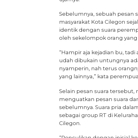
Sebelumnya, sebuah pesan 
masyarakat Kota Cilegon seja
identik dengan suara peremp
oleh sekelompok orang yan
“Hampir aja kejadian bu, tad
udah dibukain untungnya ada
nyamperin, nah terus orangny
yang lainnya,” kata perempu
Selain pesan suara tersebut,
menguatkan pesan suara dar
sebelumnya. Suara pria dalam
sebagai group RT di Kelurah
Cilegon.
“Penculikan dengan inisial 