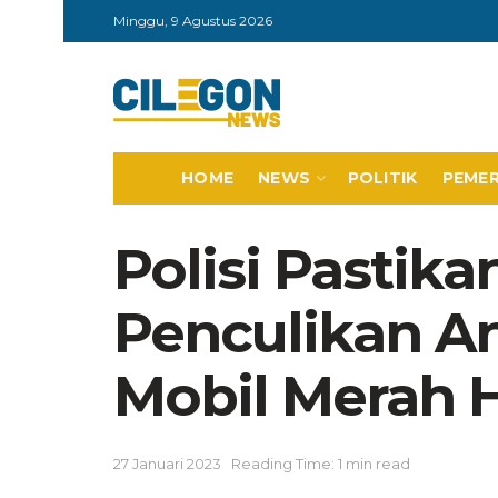
Minggu, 9 Agustus 2026
HOME
NEWS
POLITIK
PEME
Polisi Pastik
Penculikan A
Mobil Merah 
27 Januari 2023
Reading Time: 1 min read