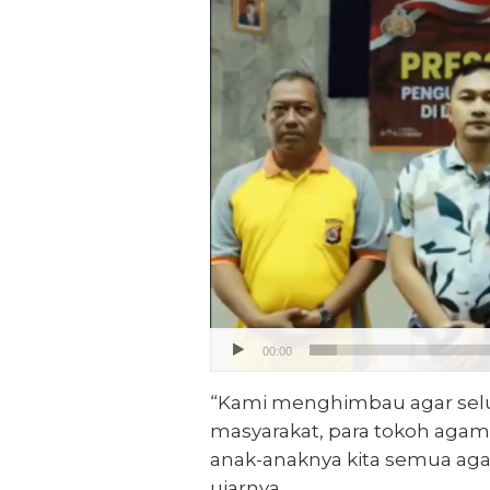
Video
00:00
“Kami menghimbau agar selur
masyarakat, para tokoh agam
anak-anaknya kita semua agar t
ujarnya.