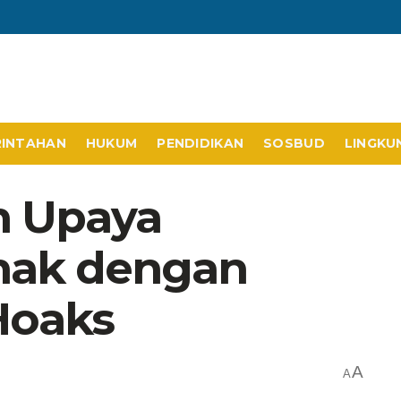
RINTAHAN
HUKUM
PENDIDIKAN
SOSBUD
LINGKU
an Upaya
nak dengan
Hoaks
A
A