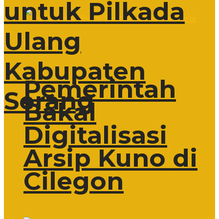
untuk Pilkada
Ulang
Kabupaten
Pemerintah
Serang
Bakal
Digitalisasi
Arsip Kuno di
Cilegon