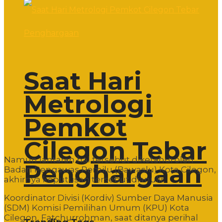
Saat Hari
Metrologi
Pemkot
Cilegon Tebar
Namun lantaran hal tersebut diketahui oleh
Penghargaan
Badan Pengawas Pemilu (Bawaslu) Kota Cilegon,
akhirnya keputusan tersebut dianulir.
Koordinator Divisi (Kordiv) Sumber Daya Manusia
(SDM) Komisi Pemilihan Umum (KPU) Kota
Cilegon, Fatchurrohman, saat ditanya perihal