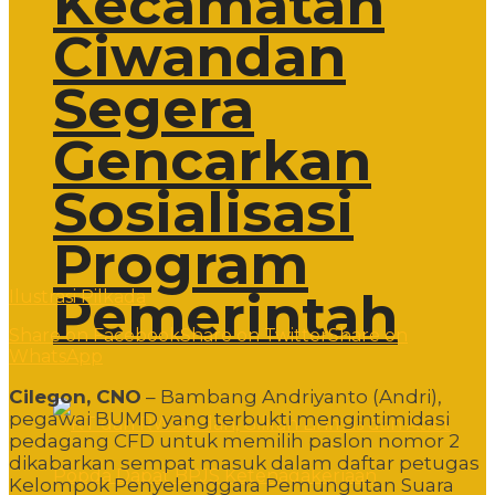
Kecamatan
Ciwandan
Segera
Gencarkan
Sosialisasi
Program
Pemerintah
Ilustrasi Pilkada
Share on Facebook
Share on Twitter
Share on
WhatsApp
Cilegon, CNO
– Bambang Andriyanto (Andri),
pegawai BUMD yang terbukti mengintimidasi
pedagang CFD untuk memilih paslon nomor 2
dikabarkan sempat masuk dalam daftar petugas
Kelompok Penyelenggara Pemungutan Suara