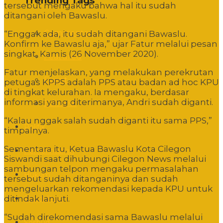
Trending Tags
tersebut mengaku bahwa hal itu sudah
ditangani oleh Bawaslu.
Commentary
“Enggak ada, itu sudah ditangani Bawaslu.
Konfirm ke Bawaslu aja,” ujar Fatur melalui pesan
singkat, Kamis (26 November 2020).
Featured
Fatur menjelaskan, yang melakukan perekrutan
Event
petugas KPPS adalah PPS atau badan ad hoc KPU
di tingkat kelurahan. Ia mengaku, berdasar
informasi yang diterimanya, Andri sudah diganti.
Editorial
“Kalau nggak salah sudah diganti itu sama PPS,”
Politik
timpalnya.
Sementara itu, Ketua Bawaslu Kota Cilegon
Pemerintahan
Siswandi saat dihubungi Cilegon News melalui
sambungan telpon mengaku permasalahan
Hukum
tersebut sudah ditanganinya dan sudah
mengeluarkan rekomendasi kepada KPU untuk
ditindak lanjuti.
Pendidikan
“Sudah direkomendasi sama Bawaslu melalui
Sosbud