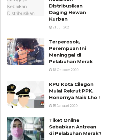
Distribusikan
Daging Hewan
Kurban
21 Juli 2021
Terperosok,
Perempuan Ini
Meninggal di
Pelabuhan Merak
16 Oktober 2020
KPU Kota Cilegon
Mulai Rekrut PPK,
Honornya Naik Lho !
15 Januari 2020
Tiket Online
Sebabkan Antrean
di Pelabuhan Merak?