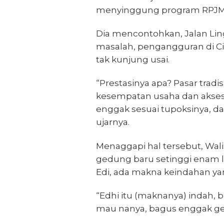
menyinggung program RPJMD t
Dia mencontohkan, Jalan Lin
masalah, pengangguran di Ci
tak kunjung usai.
“Prestasinya apa? Pasar tradi
kesempatan usaha dan akses 
enggak sesuai tupoksinya, dan
ujarnya.
Menaggapi hal tersebut, Wal
gedung baru setinggi enam 
Edi, ada makna keindahan ya
“Edhi itu (maknanya) indah, 
mau nanya, bagus enggak ged