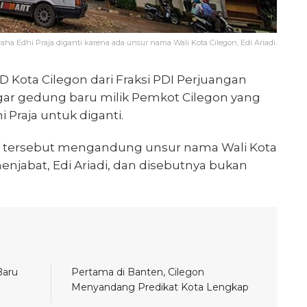
a Edhi Praja diganti karena ada unsur nama Wali Kota Cilegon, Edi Ariadi.
 Kota Cilegon dari Fraksi PDI Perjuangan
agar gedung baru milik Pemkot Cilegon yang
 Praja untuk diganti.
g tersebut mengandung unsur nama Wali Kota
enjabat, Edi Ariadi, dan disebutnya bukan
Baru
Pertama di Banten, Cilegon
Menyandang Predikat Kota Lengkap