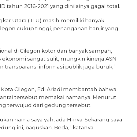
ahun 2016-2021 yang dinilainya gagal total.
gkar Utara (JLU) masih memiliki banyak
legon cukup tinggi, penanganan banjir yang
sional di Cilegon kotor dan banyak sampah,
ekonomi sangat sulit, mungkin kinerja ASN
 transparansi informasi publik juga buruk,”
i Kota Cilegon, Edi Ariadi membantah bahwa
lantai tersebut memakai namanya. Menurut
ng terwujud dari gedung tersebut.
bukan nama saya yah, ada H-nya. Sekarang saya
ung ini, baguskan. Beda,” katanya.