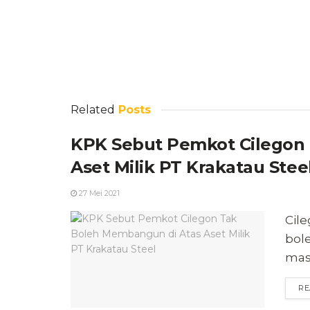
Related
Posts
KPK Sebut Pemkot Cilegon
Aset Milik PT Krakatau Stee
27 Mei 2021
Cile
bol
masi
RE