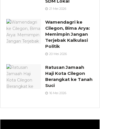
SDM Lokal
21 Mei 2026
Wamendagri ke
Cilegon, Bima Arya:
Memimpin Jangan
Terjebak Kalkulasi
Politik
20 Mei 2026
Ratusan Jamaah
Haji Kota Cilegon
Berangkat ke Tanah
Suci
16 Mei 2026