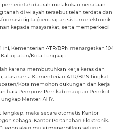
 pemerintah daerah melakukan penataan
g tanah di wilayah tersebut telah terdata dan
ormasi digital/penerapan sistem elektronik
yanan kepada masyarakat, serta memperkecil
4 ini, Kementerian ATR/BPN menargetkan 104
i Kabupaten/Kota Lengkap.
udah karena membutuhkan kerja keras dan
itu, atas nama Kementerian ATR/BPN tingkat
bupaten/Kota memohon dukungan dan kerja
ahan baik Pemprov, Pemkab maupun Pemkot
 ungkap Menteri AHY.
t lengkap, maka secara otomatis Kantor
egon sebagai Kantor Pertanahan Elektronik.
Cilegon akan mulai menerbitkan seluruh