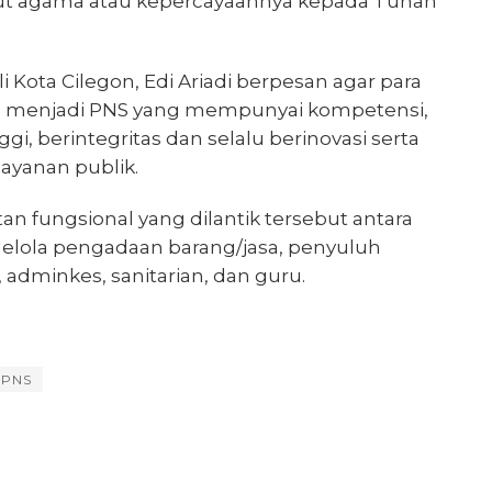
ut agama atau kepercayaannya kepada Tuhan
Kota Cilegon, Edi Ariadi berpesan agar para
u menjadi PNS yang mempunyai kompetensi,
nggi, berintegritas dan selalu berinovasi serta
ayanan publik.
atan fungsional yang dilantik tersebut antara
gelola pengadaan barang/jasa, penyuluh
 adminkes, sanitarian, dan guru.
 PNS