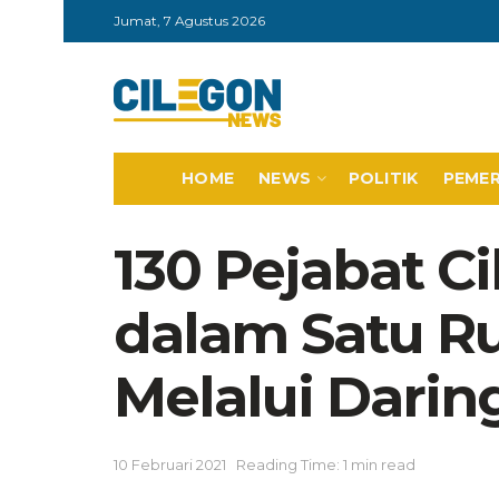
Jumat, 7 Agustus 2026
HOME
NEWS
POLITIK
PEME
130 Pejabat Ci
dalam Satu R
Melalui Darin
10 Februari 2021
Reading Time: 1 min read