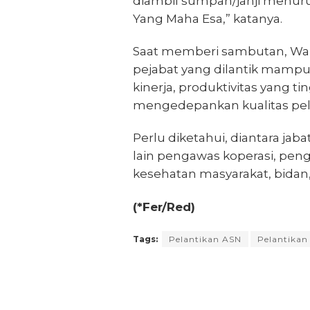
diambil sumpah/janji menur
Yang Maha Esa,” katanya.
Saat memberi sambutan, Wali 
pejabat yang dilantik mamp
kinerja, produktivitas yang ti
mengedepankan kualitas pel
Perlu diketahui, diantara jab
lain pengawas koperasi, pen
kesehatan masyarakat, bidan,
(*Fer/Red)
Tags:
Pelantikan ASN
Pelantikan