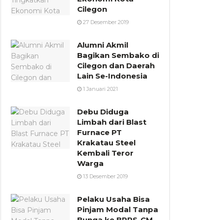
Cilegon
27 Desember 2019
Alumni Akmil
Bagikan Sembako di
Cilegon dan Daerah
Lain Se-Indonesia
1 Januari 2021
Debu Diduga
Limbah dari Blast
Furnace PT
Krakatau Steel
Kembali Teror
Warga
13 Desember 2019
Pelaku Usaha Bisa
Pinjam Modal Tanpa
Bunga ke BPRS-CM