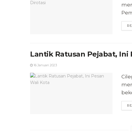
mer
Peme
RE
Lantik Ratusan Pejabat, Ini
16 Januari 2023
Cile
mem
bek
RE