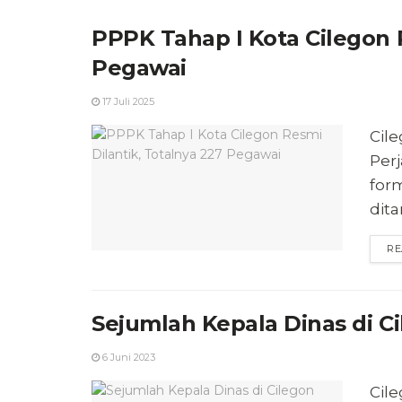
PPPK Tahap I Kota Cilegon R
Pegawai
17 Juli 2025
Cil
Perj
form
dita
RE
Sejumlah Kepala Dinas di Ci
6 Juni 2023
Cile