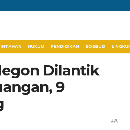
RINTAHAN
HUKUM
PENDIDIKAN
SOSBUD
LINGKU
legon Dilantik
uangan, 9
g
A
A