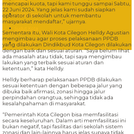
mencapai kuota, tapi kami tunggu sampai Sabtu,
22 Juni 2024. Yang jelas kami sudah siapkan
Lingkungan
operator di sekolah untuk membantu
masyarakat mendaftar,” ujarnya.
Sudut Kota
Sementara itu, Wali Kota Cilegon Helldy Agustian
mengimbau agar proses pelaksanaan PPDB
Kesehatan
yang dilakukan Dindikbud Kota Cilegon dilakukan
dengan baik dan sesuai aturan. “Saya belum lihat
ada masalah atau tidak, tapi saya mengimbau
lakukan yang terbaik sesuai aturan dan
ketentuan,” kata Helldy.
Helldy berharap pelaksanaan PPDB dilakukan
sesuai ketentuan dengan beberapa jalur yang
dibuka baik afirmasi, zonasi hingga jalur
perpindahan orangtua, sehingga tidak ada
kesalahpahaman di masyarakat.
“Pemerintah Kota Cilegon bisa memfasilitasi
secara keseluruhan. Dalam arti memfasilitasi ini
bukan negatif, tapi fasilitas dari sekolah sistem
zonasi dan lain-lainnya harus jelas supaya tidak