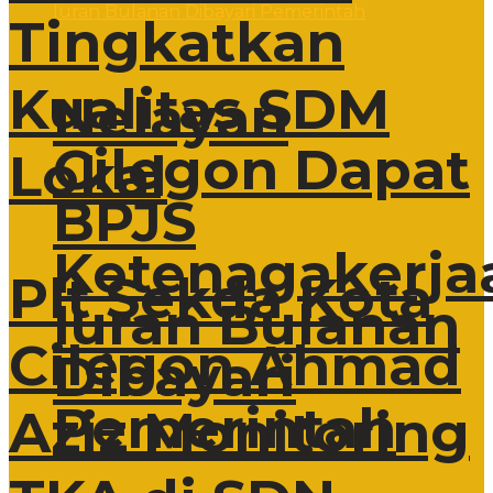
Tingkatkan
Kualitas SDM
Nelayan
Cilegon Dapat
Lokal
BPJS
Ketenagakerja
Plt Sekda Kota
Iuran Bulanan
Cilegon Ahmad
Dibayari
Pemerintah
Aziz Monitoring