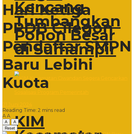
Kencang
Hari Ketiga
Tumbangkan
PPDB Cilegon
Pohon Besar
Pendaftar SMPN
di Sumampir
Baru Lebihi
Kuota
21 Juni 2024
Reading Time: 2 mins read
KIM
A
A
A
A
Reset