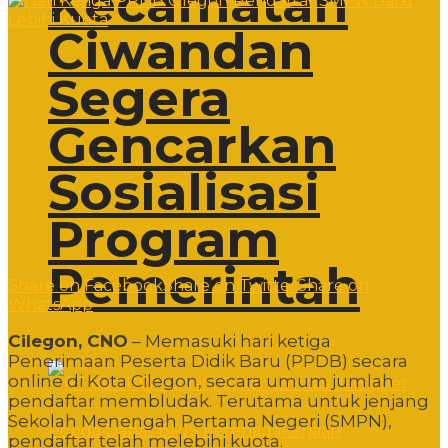
Kecamatan
Ciwandan
Segera
Gencarkan
Sosialisasi
Program
Pemerintah
Share on Facebook
Share on Twitter
Share on
WhatsApp
Cilegon, CNO
– Memasuki hari ketiga
Penerimaan Peserta Didik Baru (PPDB) secara
online di Kota Cilegon, secara umum jumlah
pendaftar membludak. Terutama untuk jenjang
Sekolah Menengah Pertama Negeri (SMPN),
pendaftar telah melebihi kuota.