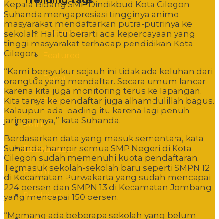
Trending Tags
Kepala Bidang SMP Dindikbud Kota Cilegon
Suhanda mengapresiasi tingginya animo
masyarakat mendaftarkan putra-putrinya ke
Commentary
sekolah. Hal itu berarti ada kepercayaan yang
tinggi masyarakat terhadap pendidikan Kota
Cilegon.
Featured
“Kami bersyukur sejauh ini tidak ada keluhan dari
Event
orangtua yang mendaftar. Secara umum lancar
karena kita juga monitoring terus ke lapangan.
Kita tanya ke pendaftar juga alhamdulillah bagus.
Editorial
Kalaupun ada loading itu karena lagi penuh
jaringannya,” kata Suhanda.
Politik
Berdasarkan data yang masuk sementara, kata
Suhanda, hampir semua SMP Negeri di Kota
Pemerintahan
Cilegon sudah memenuhi kuota pendaftaran.
Termasuk sekolah-sekolah baru seperti SMPN 12
Hukum
di Kecamatan Purwakarta yang sudah mencapai
224 persen dan SMPN 13 di Kecamatan Jombang
Pendidikan
yang mencapai 150 persen.
“Memang ada beberapa sekolah yang belum
Sosbud