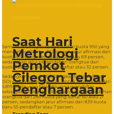
Saat Hari
Sementara dari jalur prestasi dari kuota 950 yang
Metrologi
mendaftar 972 atau 102 persen, jalur afirmasi dari
kuota 474 yang mendaftar 328 atau 69 persen,
Pemkot
sedangkan jalur perpindahan orangtua dari
kuota 160 baru terisi 51 pendaftar atau 32 persen.
Cilegon Tebar
Sedangkan untuk PPDB tingkat Sekolah Dasar
(SD) sudah hampir penuh. Untuk jalur zonasi dari
Penghargaan
5.819 kuota yang tersedia yang mendaftar
sebanyak 5.768 atau 99 persen, jalur perpindahan
orangtua dari 286 kuota yang daftar 60 atau 21
persen, sedangkan jalur afirmasi dari 839 kuota
baru 55 pendaftar atau 7 persen.