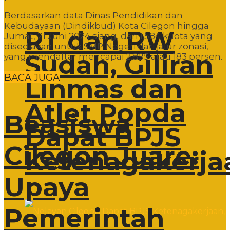
Berdasarkan data Dinas Pendidikan dan
Kebudayaan (Dindikbud) Kota Cilegon hingga
RT dan RW
Jumat, 21 Juni 2024 siang, dari 1.584 kuota yang
disediakan untuk SMP Negeri dari jalur zonasi,
Sudah, Giliran
yang mendaftar mencapai 2.895 atau 183 persen.
BACA JUGA
Linmas dan
Atlet Popda
Beasiswa
Dapat BPJS
Cilegon Juare:
Ketenagakerja
Upaya
Pemerintah