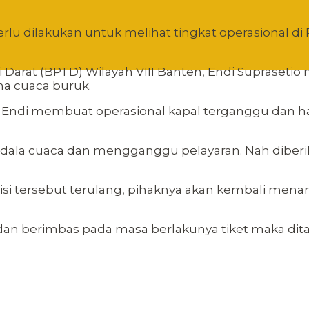
erlu dilakukan untuk melihat tingkat operasional 
si Darat (BPTD) Wilayah VIII Banten, Endi Suprase
na cuaca buruk.
ata Endi membuat operasional kapal terganggu dan
kendala cuaca dan mengganggu pelayaran. Nah diber
si tersebut terulang, pihaknya akan kembali mena
n dan berimbas pada masa berlakunya tiket maka dit