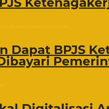
PJS Ketenagaker
on Dapat BPJS Ke
Dibayari Pemerin
al Digitalisasi A