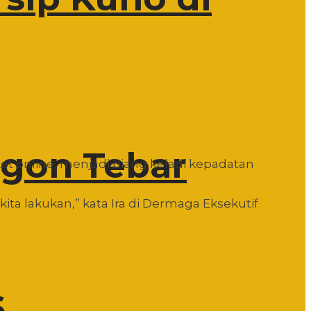
egon Tebar
et online, menjadi biang keladi kepadatan
ita lakukan,” kata Ira di Dermaga Eksekutif
6