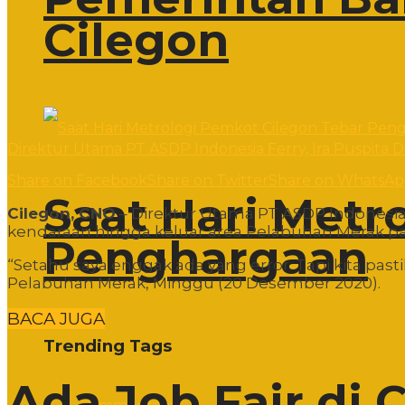
Cilegon
Direktur Utama PT ASDP Indonesia Ferry, Ira Puspita D
Share on Facebook
Share on Twitter
Share on WhatsA
Saat Hari Metr
Cilegon, CNO
– Direktur Utama PT ASDP Indonesia 
kendaraan hingga keluar area Pelabuhan Merak pa
Penghargaan
“Setahu saya enggak ada yang error. Tapi kita past
Pelabuhan Merak, Minggu (20 Desember 2020).
BACA JUGA
Trending Tags
Ada Job Fair di 