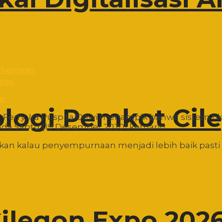
ewi.
pp
ologi Pemkot Cil
Ferry, Ira Puspita Dewi menampik bahwa sistem tik
da Sabtu (19 Desember 2020) kemarin.
ikan kalau penyempurnaan menjadi lebih baik pasti k
Cilegon Expo 202