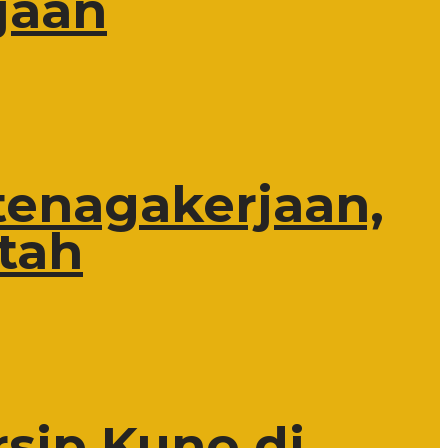
jaan
tenagakerjaan,
tah
rsip Kuno di