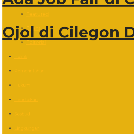
Commentary
Featured
Ojol di Cilegon
Event
Editorial
Politik
Pemerintahan
Hukum
Pendidikan
Sosbud
Lingkungan