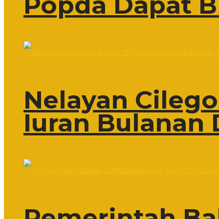
Popda Dapat B
Nelayan Cileg
Iuran Bulanan 
Pemerintah Bak