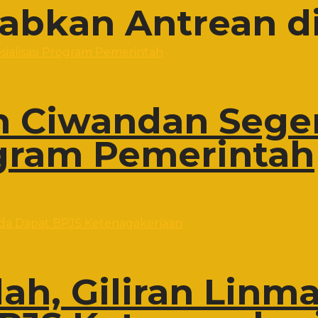
babkan Antrean d
 Ciwandan Sege
ogram Pemerintah
h, Giliran Linma