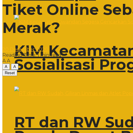
Tiket Online Se
Merak?
KIM Kecamatan
20 Desember 2020
Reading Time: 1 min read
Sosialisasi Pr
A
A
A
A
Reset
RT dan RW Suda