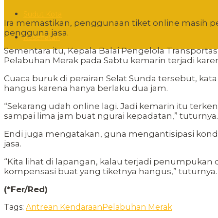
Sudut Kota
Ira memastikan, penggunaan tiket online masih p
pengguna jasa.
Kesehatan
Sementara itu, Kepala Balai Pengelola Transporta
Pelabuhan Merak pada Sabtu kemarin terjadi kare
Cuaca buruk di perairan Selat Sunda tersebut, k
hangus karena hanya berlaku dua jam.
“Sekarang udah online lagi. Jadi kemarin itu ter
sampai lima jam buat ngurai kepadatan,” tuturnya.
Endi juga mengatakan, guna mengantisipasi kondi
jasa.
“Kita lihat di lapangan, kalau terjadi penumpuka
kompensasi buat yang tiketnya hangus,” tuturnya.
(*Fer/Red)
Tags:
Antrean Kendaraan
Pelabuhan Merak