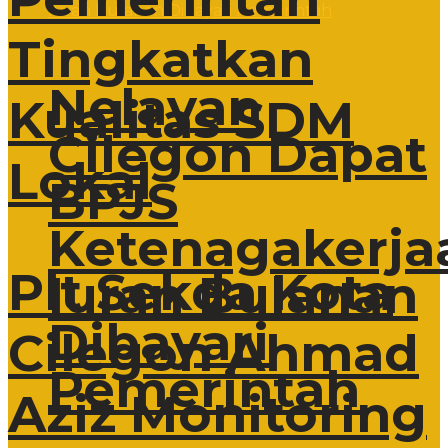
Tingkatkan
Nelayan
Kualitas SDM
Cilegon Dapat
Lokal
BPJS
Ketenagakerja
Plt Sekda Kota
Iuran Bulanan
Dibayari
Cilegon Ahmad
Pemerintah
Aziz Monitoring