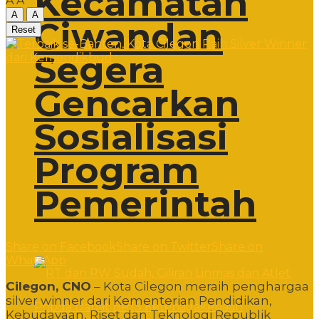
Kecamatan
A
A
A
A
Ciwandan
Reset
Segera
Gencarkan
Sosialisasi
Program
Pemerintah
Share on Facebook
Share on Twitter
Share on
WhatsApp
Cilegon, CNO
– Kota Cilegon meraih penghargaa
silver winner dari Kementerian Pendidikan,
Kebudayaan, Riset dan Teknologi Republik