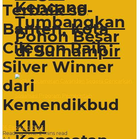
Kencang
Terbaik se-
Tumbangkan
Banten, Kota
Pohon Besar
Cilegon Raih
di Sumampir
Silver Winner
dari
Kemendikbud
KIM
16 Februari 2023
Reading Time: 2 mins read