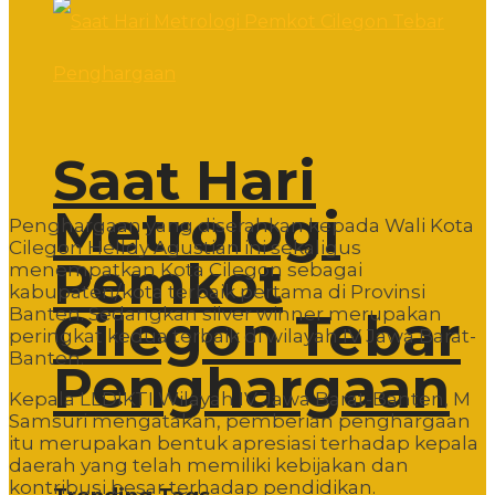
Saat Hari
Metrologi
Penghargaan yang diserahkan kepada Wali Kota
Cilegon Helldy Agustian ini sekaligus
Pemkot
menempatkan Kota Cilegon sebagai
kabupaten/kota terbaik pertama di Provinsi
Banten. Sedangkan silver winner merupakan
Cilegon Tebar
peringkat kedua terbaik di wilayah IV Jawa Barat-
Banten.
Penghargaan
Kepala LLDIKTI Wilayah IV Jawa Barat-Banten, M
Samsuri mengatakan, pemberian penghargaan
itu merupakan bentuk apresiasi terhadap kepala
daerah yang telah memiliki kebijakan dan
kontribusi besar terhadap pendidikan.