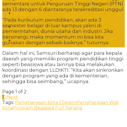
sementara untuk Perguruan Tinggi Negeri (PTN)
ada 13 dengan 6 diantaranya terakreditasi unggul.
Lingkungan
“Pada kurikulum pendidikan, akan ada 3
semester belajar di luar kampus yakni di
Sudut Kota
pemerintahan, dunia usaha dan industri. Jika
bersinergi, maka momentum ini bisa kita
Kesehatan
gunakan dengan sebaik-baiknya,” tuturnya.
Dalam hal ini, Samsuri berharap agar para kepala
daerah yang memiliki program pendidikan tinggi
seperti beasiswa atau lainnya bisa melakukan
koordinasi dengan LLDIKTI. “Kita akan sinkronkan
dengan program yang ada di kementerian,
sehingga bisa seimbang,” ucapnya.
Page 1 of 2
1
2
Next
Tags:
Penghargaan Kota Cilegon
Penghargaan Wali
Kota
Program Beasiswa Full Sarjana