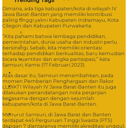
Trending Tags
Dimana, ada tiga kabupaten/kota di wilayah IV
Jawa Barat-Banten yang memiliki kontribusi
Commentary
paling tinggi yakni Kabupaten Indramayu, Kota
Cilegon dan Kabupaten Purwakarta.
Featured
“Kita pahami bahwa lembaga pendidikan,
pemerintahan, dunia usaha dan industri perlu
Event
bersinergi. Sebab, kita memiliki orientasi
terhadap pendidikan berkualitas, baru kemudian
bicara kuantitas dan angka partisipasi,” kata
Editorial
Samsuri, Kamis (17 Februari 2023).
Politik
Atas dasar itu, Samsuri menambahkan, pada
momen Pemberian Penghargaan dan Rakor
Pemerintahan
LLDIKTI Wilayah IV Jawa Barat-Banten itu juga
dilakukan penandatangan nota perjanjian
kerjasama dengan dengan sejumlah
Hukum
kabupaten/kota di Jawa Barat-Banten.
Pendidikan
Menurut Samsuri, di Jawa Barat dan Banten
terdapat 445 Perguruan Tinggi Swasta (PTS)
dengan 7 diantaranya memiliki akreditasi unggul,
Sosbud