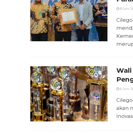
8 Juni 2
Cilego
menda
Kemen
merupa
Wali
Peng
6 Juni 2
Cilego
akan 
Inovas