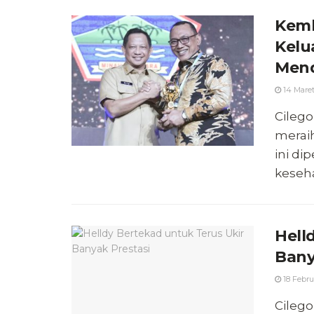
Kemb
Kelu
Men
14 Maret
Cilego
merai
ini di
keseha
Hell
Bany
18 Febru
Cileg