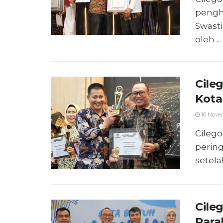
pengh
Swasti
oleh ...
Cile
Kota
16 Nove
Cilego
pering
setela
Cile
Para