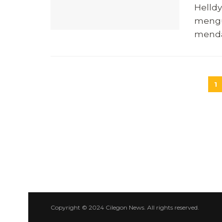
Helldy
menguk
mendap
1
Copyright © 2024 Cilegon News. All rights reserved.