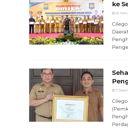
ke S
26 Febru
Cilego
Daera
Pengh
Pengel
Seha
Pen
11 Desem
Cilego
(Pemk
Pengh
Perdag