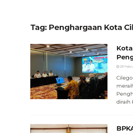
Tag:
Penghargaan Kota Ci
Kota
Peng
28 Febru
Cilego
meraih
Pengh
diraih K
BPKA