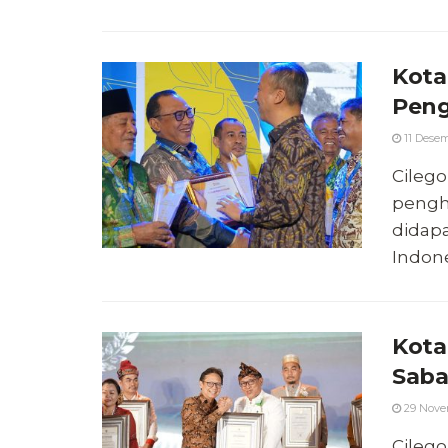
Kota
Peng
11 Desem
Cilego
pengha
didapa
Indones
Kota
Saba
29 Nove
Cilego