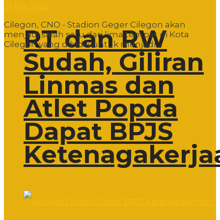
21 Mei 2026
Cilegon, CNO - Stadion Geger Cilegon akan
RT dan RW
menjadi salah satu dari lima tempat di Kota
Cilegon yang dibidik untuk menjadi ...
Sudah, Giliran
Linmas dan
Atlet Popda
Dapat BPJS
Ketenagakerja