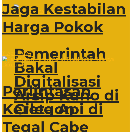
Jaga Kestabilan
Harga Pokok
Pemerintah
11 April 2023
Bakal
Digitalisasi
Perlintasan
Arsip Kuno di
Cilegon
Kereta Api di
Tegal Cabe