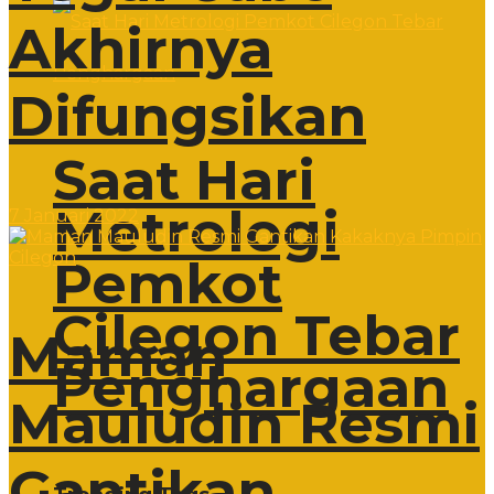
Akhirnya
Difungsikan
Saat Hari
Metrologi
7 Januari 2022
Pemkot
Cilegon Tebar
Maman
Penghargaan
Mauludin Resmi
Gantikan