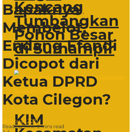
Kencang
Bapaknya
Tumbangkan
Membelot,
Pohon Besar
Endang Efendi
di Sumampir
Dicopot dari
Ketua DPRD
Kota Cilegon?
KIM
18 Januari 2021
Reading Time: 2 mins read