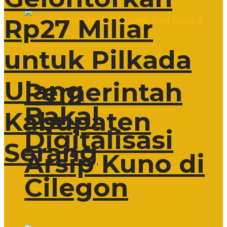
Rp27 Miliar
untuk Pilkada
Ulang
Pemerintah
Bakal
Kabupaten
Digitalisasi
Serang
Arsip Kuno di
Cilegon