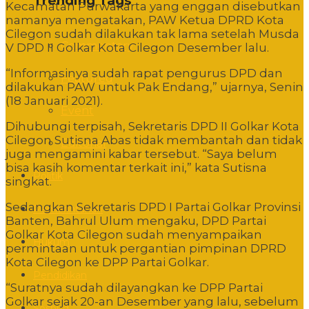
Trending Tags
Kecamatan Purwakarta yang enggan disebutkan
namanya mengatakan, PAW Ketua DPRD Kota
Cilegon sudah dilakukan tak lama setelah Musda
Commentary
V DPD II Golkar Kota Cilegon Desember lalu.
“Informasinya sudah rapat pengurus DPD dan
Featured
dilakukan PAW untuk Pak Endang,” ujarnya, Senin
(18 Januari 2021).
Event
Dihubungi terpisah, Sekretaris DPD II Golkar Kota
Cilegon Sutisna Abas tidak membantah dan tidak
Editorial
juga mengamini kabar tersebut. “Saya belum
bisa kasih komentar terkait ini,” kata Sutisna
Politik
singkat.
Sedangkan Sekretaris DPD I Partai Golkar Provinsi
Pemerintahan
Banten, Bahrul Ulum mengaku, DPD Partai
Golkar Kota Cilegon sudah menyampaikan
Hukum
permintaan untuk pergantian pimpinan DPRD
Kota Cilegon ke DPP Partai Golkar.
Pendidikan
“Suratnya sudah dilayangkan ke DPP Partai
Golkar sejak 20-an Desember yang lalu, sebelum
Sosbud