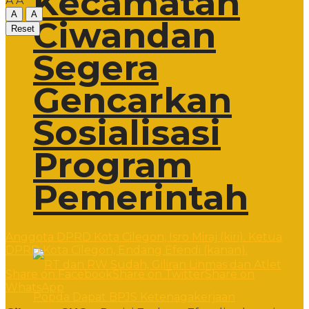
Kecamatan
A
A
A
A
Ciwandan
Reset
Segera
Gencarkan
Sosialisasi
Program
Pemerintah
Anggota DPRD Kota Cilegon, Isro Miraj (kiri). Ketua
DPRD Kota Cilegon, Endang Efendi (kanan).
Share on Facebook
Share on Twitter
Share on
WhatsApp