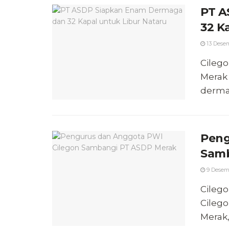
PT A
32 K
13 Desem
Cilego
Merak
dermag
Peng
Samb
9 Desem
Cileg
Cileg
Merak,