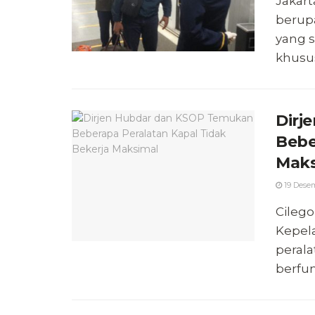
Jakart
berup
yang 
khusus
Dirj
Bebe
Maks
19 Desem
Cilego
Kepel
perala
berfun