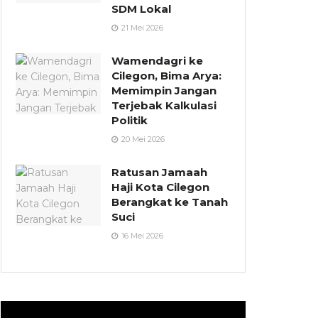
SDM Lokal
21 Mei 2026
Wamendagri ke
Cilegon, Bima Arya:
Memimpin Jangan
Terjebak Kalkulasi
Politik
20 Mei 2026
Ratusan Jamaah
Haji Kota Cilegon
Berangkat ke Tanah
Suci
16 Mei 2026