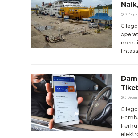
Naik
30 Sept
Cilego
opera
menai
lintas
Damp
Tike
3 Desem
Cilego
Bamba
Perhu
elektro