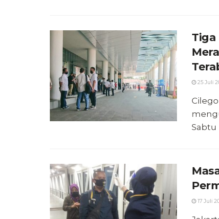
Tiga
Mera
Tera
25 Juli 
Cilego
mengu
Sabtu 
Masa
Perm
17 Juli 2