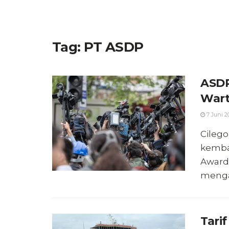
Tag:
PT ASDP
ASDP
Wart
7 Juni 2
Cilego
kemba
Awards
mengap
Tari