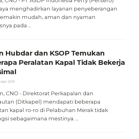
a, CNO - PT ASDP Indonesia Ferry (Persero)
aya menghadirkan layanan penyeberangan
semakin mudah, aman dan nyaman
nya pada ...
en Hubdar dan KSOP Temukan
rapa Peralatan Kapal Tidak Bekerja
imal
ber 2019
n, CNO - Direktorat Perkapalan dan
autan (Ditkapel) mendapati beberapa
tan kapal ro-ro di Pelabuhan Merak tidak
gsi sebagaimana mestinya. ...