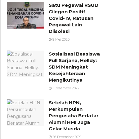
Satu Pegawai RSUD
Cilegon Positif
Covid-19, Ratusan
Pegawai Lain
Diisolasi
9 Mei 2020
Sosialisasi Beasiswa
Full Sarjana, Helldy:
SDM Meningkat
Kesejahteraan
Mengikutinya
1 Desember 2022
Setelah HPN,
Perkumpulan
Pengusaha Berlatar
Alumni HMI Juga
Gelar Musda
26 Desember 2019