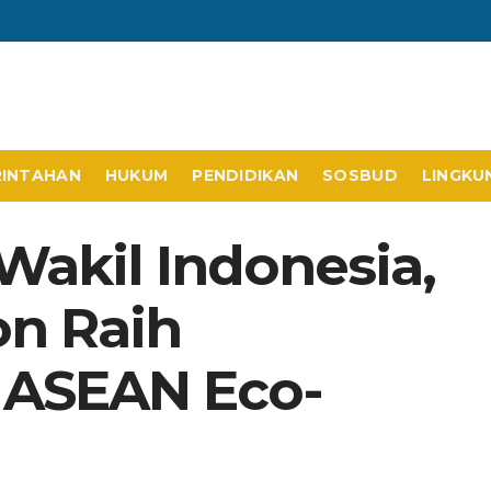
RINTAHAN
HUKUM
PENDIDIKAN
SOSBUD
LINGKU
Wakil Indonesia,
on Raih
 ASEAN Eco-