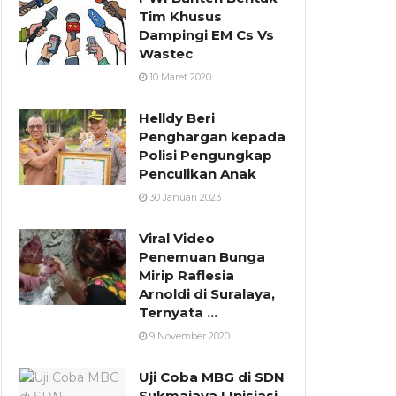
Tim Khusus
Dampingi EM Cs Vs
Wastec
10 Maret 2020
Helldy Beri
Penghargan kepada
Polisi Pengungkap
Penculikan Anak
30 Januari 2023
Viral Video
Penemuan Bunga
Mirip Raflesia
Arnoldi di Suralaya,
Ternyata …
9 November 2020
Uji Coba MBG di SDN
Sukmajaya I Inisiasi