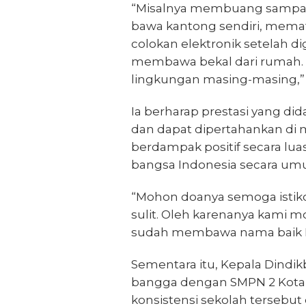
“Misalnya membuang sampah
bawa kantong sendiri, mema
colokan elektronik setelah d
membawa bekal dari rumah. Ar
lingkungan masing-masing,”
Ia berharap prestasi yang did
dan dapat dipertahankan di 
berdampak positif secara lua
bangsa Indonesia secara um
“Mohon doanya semoga istik
sulit. Oleh karenanya kami 
sudah membawa nama baik Ko
Sementara itu, Kepala Dindik
bangga dengan SMPN 2 Kota Ci
konsistensi sekolah terseb