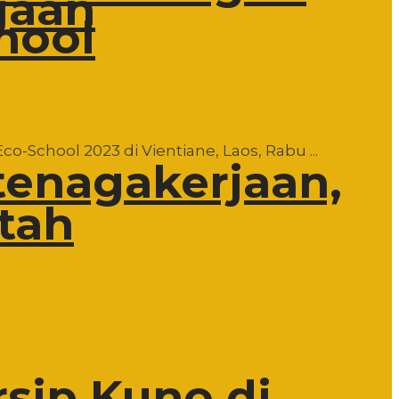
jaan
hool
School 2023 di Vientiane, Laos, Rabu ...
tenagakerjaan,
tah
rsip Kuno di