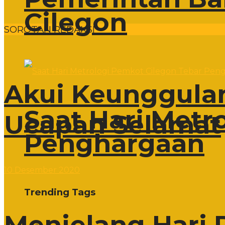
Cilegon
SOROTAN REDAKSI
Akui Keunggulan
Saat Hari Metr
Ucapan Selamat
Penghargaan
10 Desember 2020
Trending Tags
Menjelang Hari