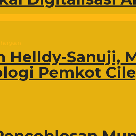
 Helldy-Sanuji, 
ologi Pemkot Cil
 Pencoblosan Mu