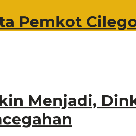
a Pemkot Cilego
kin Menjadi, Din
encegahan