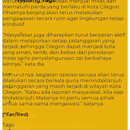
Trending Tags
warung jamu, untuk tidak menjual miras dan
mematuhi perda yang berlaku di Kota Cilegon.
Pihaknya berjanji akan terus melakukan
pengawasan secara rutin agar lingkungan tetap
Commentary
kondusif.
Featured
“Masyarakat juga diharapkan turut berperan aktif
dalam melaporkan setiap pelanggaran yang
terjadi, sehingga Cilegon dapat menjadi kota
Event
yang aman, tertib, dan bebas dari peredaran
miras serta penyalahgunaan zat berbahaya
Editorial
lainnya,” kata dia.
Politik
Menurutnya, kegiatan operasi serupa akan terus
dilakukan secara berkala guna menindaklanjuti
pelanggaran yang masih terjadi di wilayah Kota
Pemerintahan
Cilegon. “Kalau ada laporan masyarakat, kita siap
tindaklanjuti. Makanya ini perlu semua pihak
Hukum
untuk sama-sama mengawasi,” katanya.
(*Fer/Red)
Pendidikan
Tags:
Miras
Razia warung Jamu
SatPol PP
Sosbud