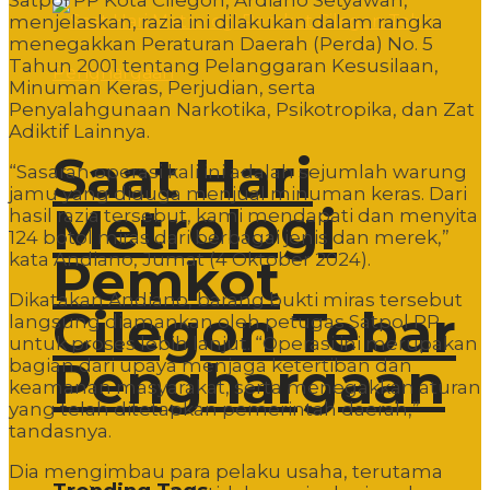
menjelaskan, razia ini dilakukan dalam rangka
menegakkan Peraturan Daerah (Perda) No. 5
Tahun 2001 tentang Pelanggaran Kesusilaan,
Minuman Keras, Perjudian, serta
Penyalahgunaan Narkotika, Psikotropika, dan Zat
Adiktif Lainnya.
Saat Hari
“Sasaran operasi kali ini adalah sejumlah warung
jamu yang diduga menjual minuman keras. Dari
Metrologi
hasil razia tersebut, kami mendapati dan menyita
124 botol miras dari berbagai jenis dan merek,”
kata Andiano, Jumat (4 Oktober 2024).
Pemkot
Dikatakan Andiano, barang bukti miras tersebut
Cilegon Tebar
langsung diamankan oleh petugas Satpol PP
untuk proses lebih lanjut. “Operasi ini merupakan
Penghargaan
bagian dari upaya menjaga ketertiban dan
keamanan masyarakat, serta menegakkan aturan
yang telah ditetapkan pemerintah daerah,”
tandasnya.
Dia mengimbau para pelaku usaha, terutama