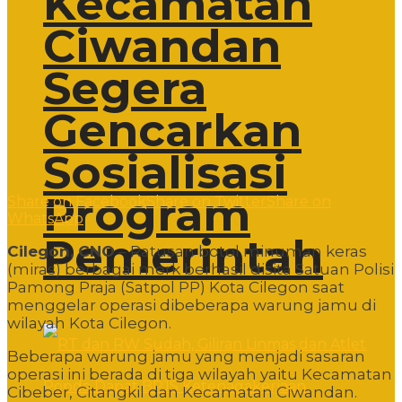
Kecamatan
Ciwandan
Segera
Gencarkan
Sosialisasi
Program
Share on Facebook
Share on Twitter
Share on
WhatsApp
Pemerintah
Cilegon, CNO
– Ratusan botol minuman keras
(miras) berbagai merk berhasil disita Satuan Polisi
Pamong Praja (Satpol PP) Kota Cilegon saat
menggelar operasi dibeberapa warung jamu di
wilayah Kota Cilegon.
Beberapa warung jamu yang menjadi sasaran
operasi ini berada di tiga wilayah yaitu Kecamatan
Cibeber, Citangkil dan Kecamatan Ciwandan.