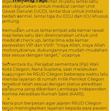
Trending Tags
digedung medical center ini yaitu lantai satu
akan digunakan untuk medical center Unit
Gawat Darurat (UGD), lantai dua untuk instalasi
bedah sentral, lantai tiga itu ICCU dan ICU khusus
Commentary
jantung.
Featured
Kemudian untuk lantai empat ada kamar rawat
inap kelas satu dan direncanakan untuk unit
Event
medical check up, lantai lima ada kamar
perawatan VIP dan VVIP. “Insya Allah, insya Allah
mohon doanya, dukungannya mudah-mudahan
Editorial
bisa sesuai dengan target,” ucapnya.
Politik
Sementara itu, Penjabat sementara (Pjs) Wali
Kota Cilegon, Nana Supiana, saat melakukan
kunjungan ke RSUD Cilegon beberapa waktu lalu
Pemerintahan
menilai layanan di rumah milik Pemkot Cilegon
tersebut telah sesuai dengan status akreditasi
Hukum
paripurna yang diberikan Lembaga Independen
Komite Akreditasi Rumah Sakit (KARS).
Pendidikan
Nana pun berpesan agar jajaran RSUD Cilegon
terus meningkatkan layanan kepada para pasien.
Sosbud