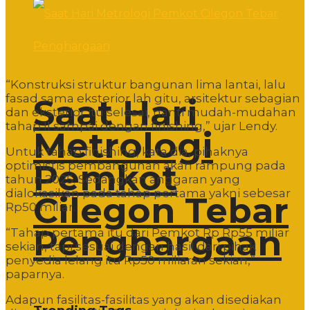
“Konstruksi struktur bangunan lima lantai, lalu
fasad sama eksterior lah gitu, arsitektur sebagian
Saat Hari
dan eksterior itu selesai, nanti mudah-mudahan
tahap II sampai dengan finishing,” ujar Lendy.
Metrologi
Untuk tahap finishing, kata dia, pihaknya
Pemkot
optimistis pembangunan akan rampung pada
tahun 2025. Sedangkan anggaran yang
dialokasikan pada tahap pertama yakni sebesar
Cilegon Tebar
Rp50 miliar.
Penghargaan
“Tahap pertama itu dari Pemkot Rp Rp55 miliar
sekian, tapi sesuai dengan hasil dari pihak
penyedia lelang itu Rp50 miliaran sekian,”
paparnya.
Adapun fasilitas-fasilitas yang akan disediakan