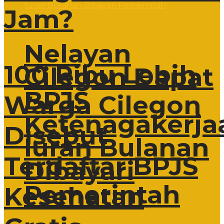
Jam?
Nelayan
100 Ribu Lebih
Cilegon Dapat
BPJS
Warga Cilegon
Ketenagakerja
Disebut
Iuran Bulanan
Terdaftar BPJS
Dibayari
Pemerintah
Kesehatan