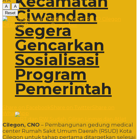
Kecamatan
A
A
A
A
Ciwandan
Reset
Segera
Gencarkan
Sosialisasi
Program
Pemerintah
Share on Facebook
Share on Twitter
Share on
WhatsApp
Cilegon, CNO
– Pembangunan gedung medical
center Rumah Sakit Umum Daerah (RSUD) Kota
Cilegon untuk tahap pertama ditargetkan selesai