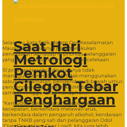
Saat Hari
Selain itu, kata Sidik, dalam Ops Keselamatan
Maung 2021 pihaknya juga melakukan
penindakan terhadap 10 prioritas pelanggaran
Metrologi
yang berpotensi menimbulkan kecelekaan.
Pemkot
10 prioritas tersebut diantaranya tidak
menggunakan helm SNI, tidak menggunakan
Cilegon Tebar
sabuk keselamatan, pengendara di bawah umur,
pengendara tidak memiliki SIM, berkendara
sambil menggunakan handphone.
Penghargaan
“Kemudian berkendara melebihi batas
kecepatan, berkendara melawan arus,
berkendara dalam pengaruh alkohol, kendaraan
tanpa TNKB yang sah dan pelanggaran Odol
(Over Dimention-Over Load), kita juga lebih