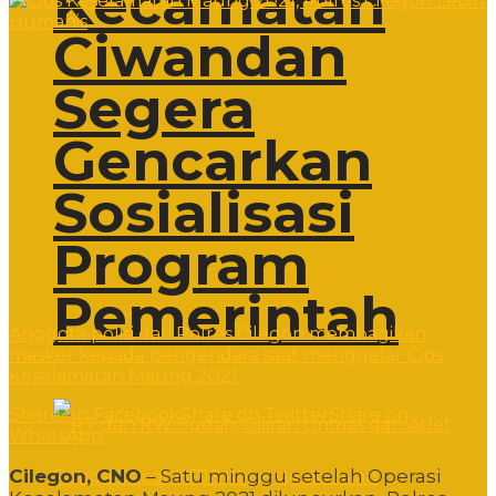
Kecamatan
Ciwandan
Segera
Gencarkan
Sosialisasi
Program
Pemerintah
Anggota polisi dari Polres Cilegon membagikan
masker kepada pengendara saat menggelar Ops
Keselamatan Maung 2021.
Share on Facebook
Share on Twitter
Share on
WhatsApp
Cilegon, CNO
– Satu minggu setelah Operasi