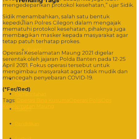
Trending Tags
mengedepankan protokol kesehatan,” ujar Sidik.
Sidik menambahkan, salah satu bentuk
Commentary
kepedulian Polres Cilegon dalam mengajak
mematuhi protokol kesehatan, pihaknya juga
membagikan masker kepada masyarakat agar
Featured
tetap patuh terhatap prokes.
Event
Operasi Keselamatan Maung 2021 digelar
serentak oleh jajaran Polda Banten pada 12-25
Editorial
April 2021. Fokus operasi tersebut untuk
mengimbau masyarakat agar tidak mudik dan
mencegah penyebaran COVID-19.
Politik
(*Fer/Red)
Pemerintahan
Tags:
Operasi Bina Kusuma
Operasi Polisi
Ops
Keselematan Maung
Hukum
Pendidikan
Sosbud