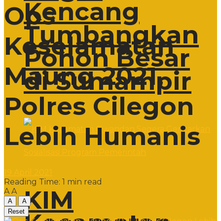
Kencang
Ops
Tumbangkan
Keselamatan
Pohon Besar
Maung 2021,
di Sumampir
Polres Cilegon
Lebih Humanis
19 April 2021
Reading Time: 1 min read
KIM
A
A
A
A
Reset