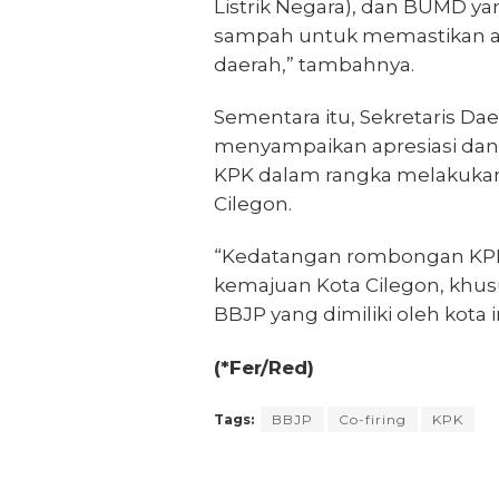
Listrik Negara), dan BUMD y
sampah untuk memastikan ad
daerah,” tambahnya.
Sementara itu, Sekretaris Da
menyampaikan apresiasi da
KPK dalam rangka melakukan
Cilegon.
“Kedatangan rombongan KPK i
kemajuan Kota Cilegon, khu
BBJP yang dimiliki oleh kota in
(*Fer/Red)
Tags:
BBJP
Co-firing
KPK