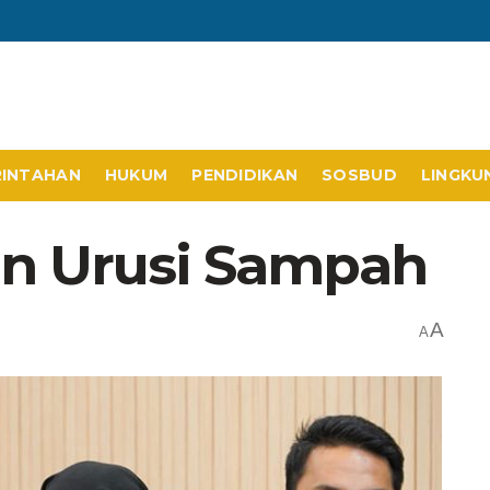
RINTAHAN
HUKUM
PENDIDIKAN
SOSBUD
LINGKU
on Urusi Sampah
A
A