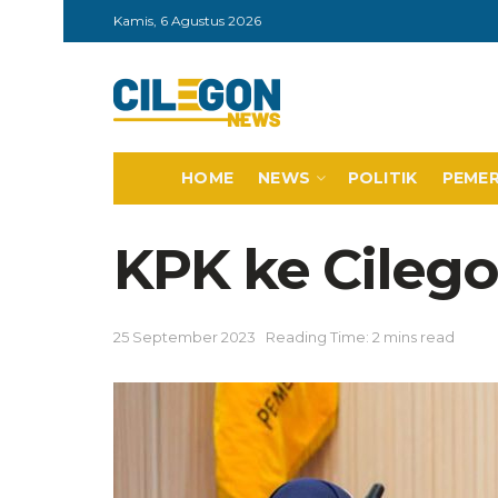
Kamis, 6 Agustus 2026
HOME
NEWS
POLITIK
PEME
KPK ke Cileg
25 September 2023
Reading Time: 2 mins read