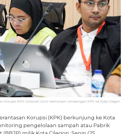
han Korupsi KPK Juhanah (kiri) memimpin rombongan KPK ke Kota Cilegon.
rantasan Korupsi (KPK) berkunjung ke Kota
nitoring pengelolaan sampah atau Pabrik
BBJP) milik Kota Cilegon, Senin (25