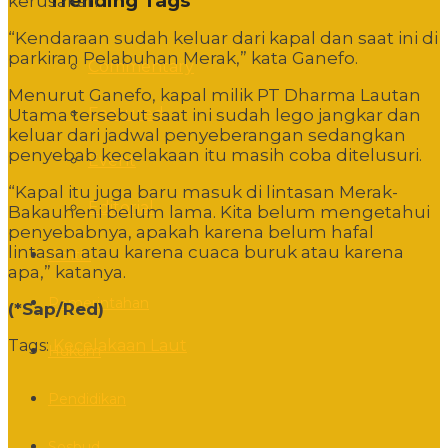
Trending Tags
kerusakan.
“Kendaraan sudah keluar dari kapal dan saat ini di
parkiran Pelabuhan Merak,” kata Ganefo.
Commentary
Menurut Ganefo, kapal milik PT Dharma Lautan
Featured
Utama tersebut saat ini sudah lego jangkar dan
keluar dari jadwal penyeberangan sedangkan
penyebab kecelakaan itu masih coba ditelusuri.
Event
“Kapal itu juga baru masuk di lintasan Merak-
Editorial
Bakauheni belum lama. Kita belum mengetahui
penyebabnya, apakah karena belum hafal
lintasan atau karena cuaca buruk atau karena
Politik
apa,” katanya.
Pemerintahan
(*Sap/Red)
Tags:
Kecelakaan Laut
Hukum
Pendidikan
Sosbud