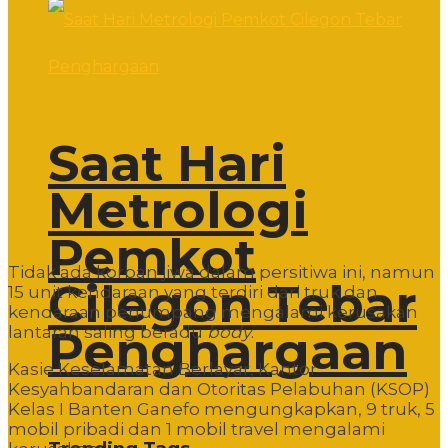
Saat Hari
Metrologi
Pemkot
Tidak ada korban jiwa dalam persitiwa ini, namun
Cilegon Tebar
15 unit kendaraan yang terdiri dari truk dan
kendaraan penumpang mengalami kerusakan
Penghargaan
lantaran saling beradu
body
.
Kasie Keselamatan Berlayar, Kantor
Kesyahbandaran dan Otoritas Pelabuhan (KSOP)
Kelas I Banten Ganefo mengungkapkan, 9 truk, 5
mobil pribadi dan 1 mobil travel mengalami