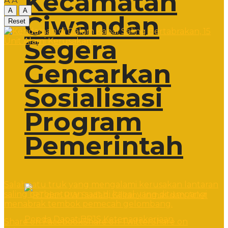
Kecamatan
A
A
A
A
Ciwandan
Reset
Segera
Gencarkan
Sosialisasi
Program
Pemerintah
Salah satu truk yang mengalami kerusakan lantaran
saling berbenturan saat di kapal yang ditumpangi
menabrak tembok pemecah gelombang.
Share on Facebook
Share on Twitter
Share on