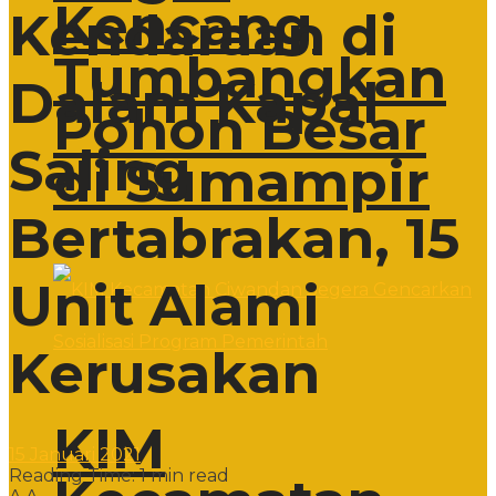
Kencang
Kendaraan di
Tumbangkan
Dalam Kapal
Pohon Besar
Saling
di Sumampir
Bertabrakan, 15
Unit Alami
Kerusakan
KIM
15 Januari 2021
Reading Time: 1 min read